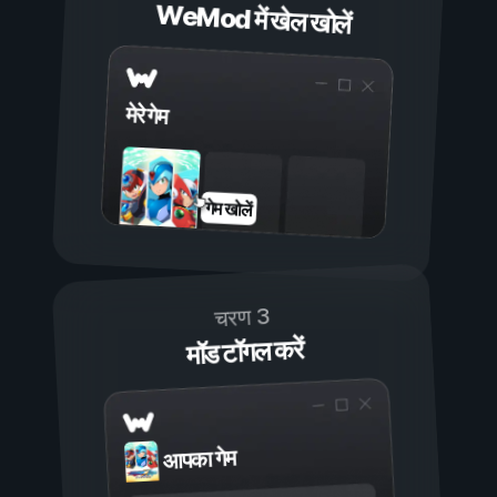
WeMod में खेल खोलें
मेरे गेम
गेम खोलें
चरण 3
मॉड टॉगल करें
आपका गेम