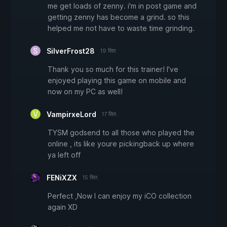
me get loads of zenny. i'm in post game and
getting zenny has become a grind. so this
helped me not have to waste time grinding.
SilverFrost28
19 सित.
Thank you so much for this trainer! I've
enjoyed playing this game on mobile and
now on my PC as well!
VampirxeLord
17 सित.
TYSM godsend to all those who played the
online , its like youre pickingback up where
ya left off
FENiXZX
15 सित.
Perfect ,Now I can enjoy my iCO collection
again XD