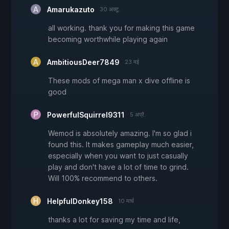
Amarukazuto
30 अक्टू.
all working. thank you for making this game
becoming worthwhile playing again
AmbitiousDeer7849
23 मई
These mods of mega man x dive offline is
good
PowerfulSquirrel9311
5 अप्रै.
Wemod is absolutely amazing. I'm so glad i
found this. It makes gameplay much easier,
especially when you want to just casually
play and don't have a lot of time to grind.
Will 100% recommend to others.
HelpfulDonkey158
10 मार्च
thanks a lot for saving my time and life,