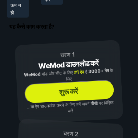
कम न
हो
यह कैसे काम करता है?
चरण 1
WeMod डाउनलोड करें
के
3000+ गेम
है
#1 ऐप
मॉड और चीट के लिए
WeMod
लिए
शुरू करें
पर विज़िट
पीसी
...या ऐप डाउनलोड करने के लिए हमें अपने
करें
चरण 2