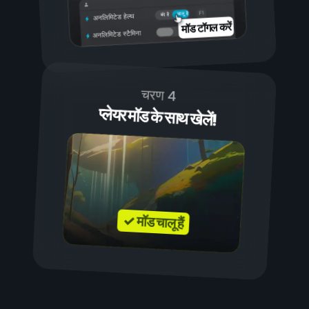
चालू है
बंद है
अनलिमिटेड हेल्थ
मॉड टॉगल करें
अनलिमिटेड स्टैमिना
चरण 4
प्लेयर मॉड के साथ खेलें!
✓ मॉड चालू हैं