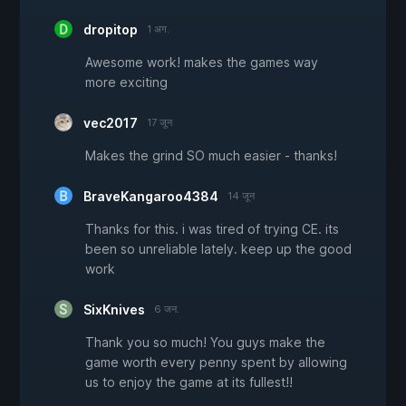
dropitop
1 अग.
Awesome work! makes the games way
more exciting
vec2017
17 जून
Makes the grind SO much easier - thanks!
BraveKangaroo4384
14 जून
Thanks for this. i was tired of trying CE. its
been so unreliable lately. keep up the good
work
SixKnives
6 जन.
Thank you so much! You guys make the
game worth every penny spent by allowing
us to enjoy the game at its fullest!!