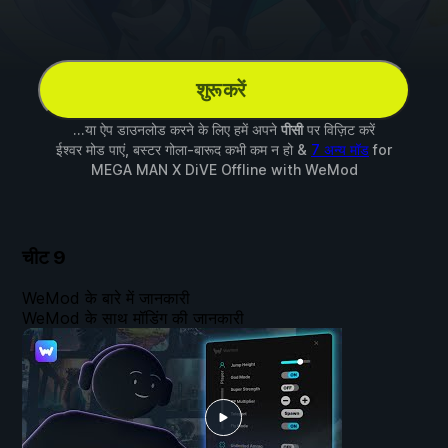
शुरू करें
...या ऐप डाउनलोड करने के लिए हमें अपने
पीसी
पर विज़िट करें
ईश्वर मोड पाएं, बस्टर गोला-बारूद कभी कम न हो &
7 अन्य मॉड
for
MEGA MAN X DiVE Offline
with
WeMod
चीट
9
WeMod के बारे में जानकारी
WeMod के साथ मॉडिंग की जानकारी