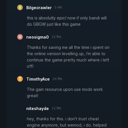
Bilgecrawler
5 मार्च
this is absolutly epic! now if only bandi will
do GBGW just like this game
neosigma0
22 दिस.
Thanks for saving me all the time i spent on
the online version levelling up, i'm able to
continue the game pretty much where i left
off!
TimothyAce
26 सित.
The gain resource upon use mods work
great!
niteshayde
22 सित.
hey, thanks for this. i don't trust cheat
engine anymore, but wemod, i do. helped