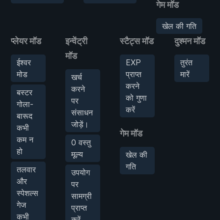
गेम मॉड
खेल की गति
प्लेयर मॉड
इन्वेंट्री
स्टैट्स मॉड
दुश्मन मॉड
मॉड
ईश्वर
EXP
तुरंत
मोड
प्राप्त
मारें
खर्च
करने
करने
बस्टर
को गुणा
पर
गोला-
करें
संसाधन
बारूद
जोड़ें।
कभी
गेम मॉड
कम न
0 वस्तु
हो
मूल्य
खेल की
गति
तलवार
उपयोग
और
पर
स्पेशल्स
सामग्री
गेज
प्राप्त
कभी
करें