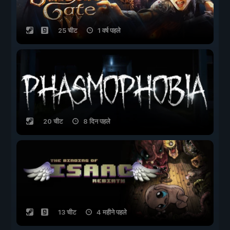
25 चीट
1 वर्ष पहले
20 चीट
8 दिन पहले
13 चीट
4 महीने पहले