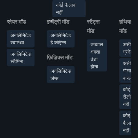
कोई फैलाव
नहीं
प्लेयर मॉड
इन्वेंट्री मॉड
स्टैट्स
हथियार
मॉड
मॉड
अनलिमिटेड
अनलिमिटेड
स्वास्थ्य
ई कॉइन्स
तत्काल
असीमित
क्षमता
ग्रेनेड्स
अनलिमिटेड
फ़िज़िक्स मॉड
ठंडा
स्टैमिना
असीमित
होना
गोला-
अनलिमिटेड
बारूद
जंप्स
कोई
रीलोड
नहीं
कोई
फैलाव
नहीं