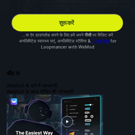
शुरू करें
...या ऐप डाउनलोड करने के लिए हमें अपने
पीसी
पर विज़िट करें
अनलिमिटेड स्वास्थ्य पाएं, अनलिमिटेड स्टैमिना &
7 अन्य मॉड
for
Loopmancer
with
WeMod
चीट
9
WeMod के बारे में जानकारी
WeMod के साथ मॉडिंग की जानकारी