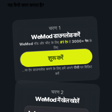
यह कैसे काम करता है?
चरण 1
WeMod डाउनलोड करें
के
3000+ गेम
है
#1 ऐप
मॉड और चीट के लिए
WeMod
लिए
शुरू करें
पर विज़िट
पीसी
...या ऐप डाउनलोड करने के लिए हमें अपने
करें
चरण 2
WeMod में खेल खोलें