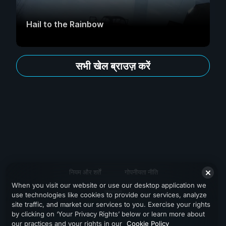
Hail to the Rainbow
सभी खेल ब्राउज़ करें
नियम और शर्तें
गोपनीयता नीति
When you visit our website or use our desktop application we
सहायता
use technologies like cookies to provide our services, analyze
site traffic, and market our services to you. Exercise your rights
by clicking on ‘Your Privacy Rights’ below or learn more about
our practices and your rights in our
Cookie Policy