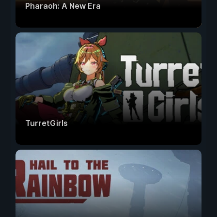
Pharaoh: A New Era
TurretGirls