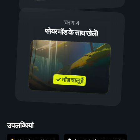
चरण 4
प्लेयर मॉड के साथ खेलें!
✓ मॉड चालू हैं
उपलब्धियां