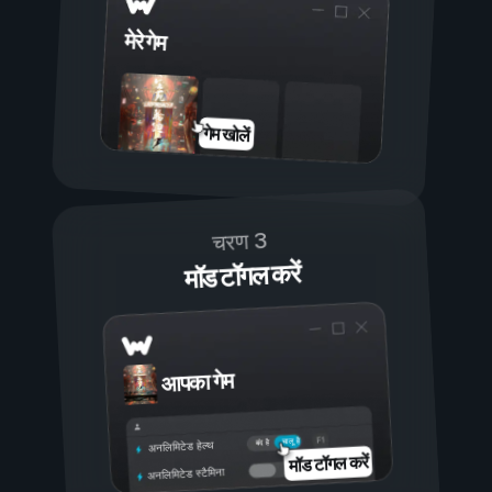
मेरे गेम
गेम खोलें
चरण 3
मॉड टॉगल करें
आपका गेम
चालू है
बंद है
अनलिमिटेड हेल्थ
मॉड टॉगल करें
अनलिमिटेड स्टैमिना