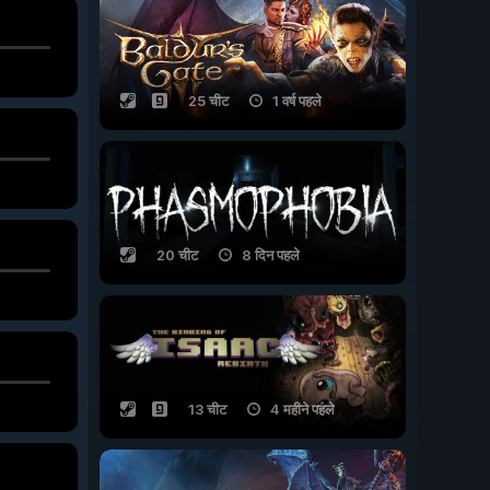
25 चीट
1 वर्ष पहले
20 चीट
8 दिन पहले
13 चीट
4 महीने पहले