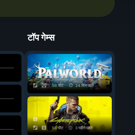
टॉप गेम्स
56 चीट
24 दिन पहले
53 चीट
3 महीने पहले