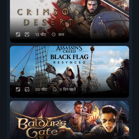
12 चीट
कल
30 चीट
9 दिन पहले