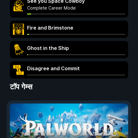
See you Space Cowboy
Complete Career Mode
Fire and Brimstone
Ghost in the Ship
Disagree and Commit
टॉप गेम्स