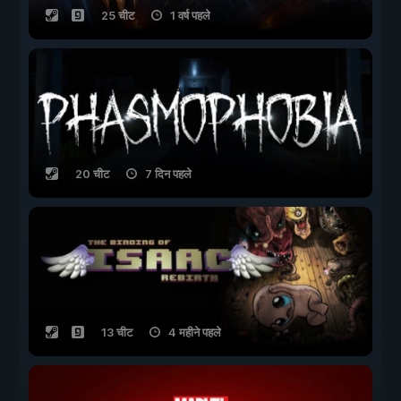
25 चीट
1 वर्ष पहले
20 चीट
7 दिन पहले
13 चीट
4 महीने पहले