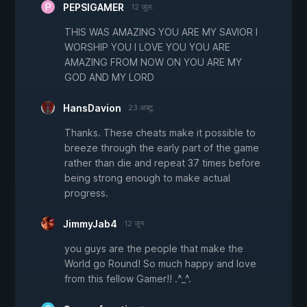
PEPSIGAMER
12 जुल.
THIS WAS AMAZING YOU ARE MY SAVIOR I
WORSHIP YOU I LOVE YOU YOU ARE
AMAZING FROM NOW ON YOU ARE MY
GOD AND MY LORD
HansDavion
23 अक्टू.
Thanks. These cheats make it possible to
breeze through the early part of the game
rather than die and repeat 37 times before
being strong enough to make actual
progress.
JimmyJab4
12 जून
you guys are the people that make the
World go Round! So much happy and love
from this fellow Gamer!! .^_^.