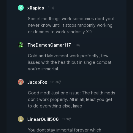
xRapido
4 मई
Sometime things work sometimes dont youll
never know until it stops randomly working
or decides to work randomly XD
TheDemonGamer117
1 मई
Gold and Movement work perfectly, few
issues with the health but in single combat
you're immortal.
JacobFox
28 अप्रै.
Good mod! Just one issue: The health mods
don't work properly. All in all, least you get
to do everything else, lmao
LinearQuill506
11 अप्रै.
You dont stay immortal forever which