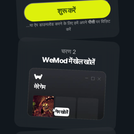
शुरू करें
पर विज़िट
पीसी
...या ऐप डाउनलोड करने के लिए हमें अपने
करें
चरण 2
WeMod में खेल खोलें
मेरे गेम
गेम खोलें