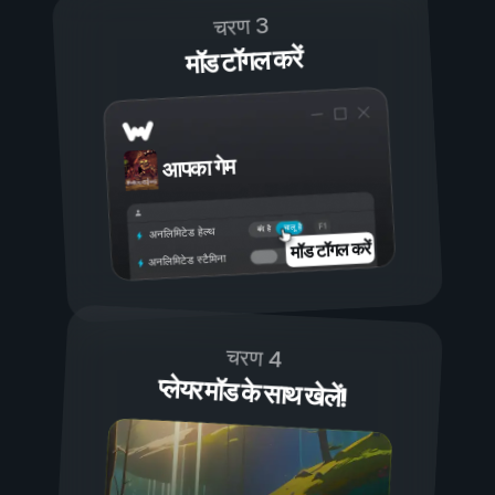
चरण 3
मॉड टॉगल करें
आपका गेम
चालू है
बंद है
अनलिमिटेड हेल्थ
मॉड टॉगल करें
अनलिमिटेड स्टैमिना
चरण 4
प्लेयर मॉड के साथ खेलें!