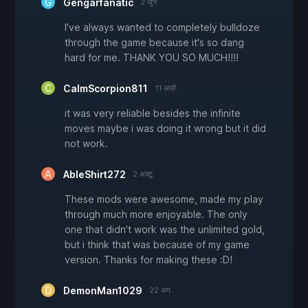
Gengarfanatic
2 जून
I've always wanted to completely bulldoze
through the game because it's so dang
hard for me. THANK YOU SO MUCH!!!!
CalmScorpion811
11 अप्रै.
it was very reliable besides the infinite
moves maybe i was doing it wrong but it did
not work.
AbleShirt272
2 अक्टू.
These mods were awesome, made my play
through much more enjoyable. The only
one that didn't work was the unlimited gold,
but i think that was because of my game
version. Thanks for making these :D!
DemonMan1029
22 अग.