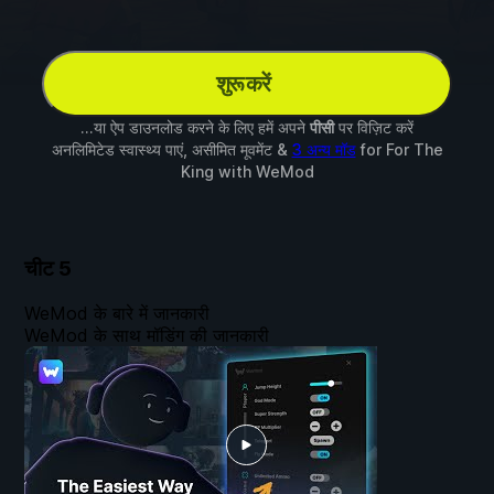
शुरू करें
...या ऐप डाउनलोड करने के लिए हमें अपने
पीसी
पर विज़िट करें
अनलिमिटेड स्वास्थ्य पाएं, असीमित मूवमेंट &
3 अन्य मॉड
for
For The
King
with
WeMod
चीट
5
WeMod के बारे में जानकारी
WeMod के साथ मॉडिंग की जानकारी