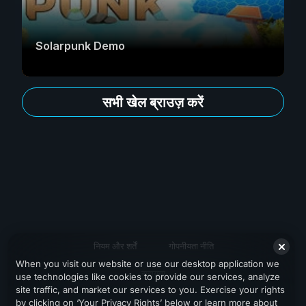
Solarpunk Demo
सभी खेल ब्राउज़ करें
नियम और शर्तें
गोपनीयता नीति
When you visit our website or use our desktop application we
सहायता
use technologies like cookies to provide our services, analyze
site traffic, and market our services to you. Exercise your rights
by clicking on ‘Your Privacy Rights’ below or learn more about