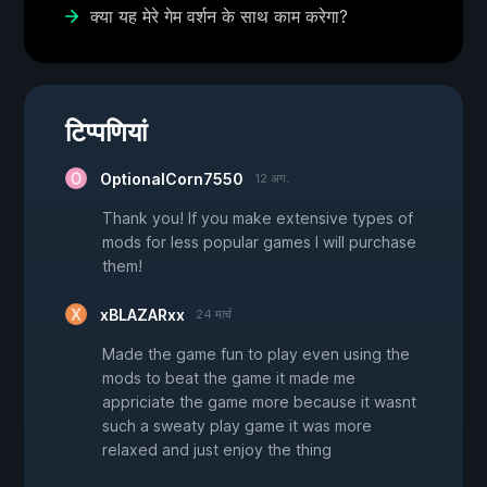
क्या यह मेरे गेम वर्शन के साथ काम करेगा?
टिप्पणियां
OptionalCorn7550
12 अग.
Thank you! If you make extensive types of
mods for less popular games I will purchase
them!
xBLAZARxx
24 मार्च
Made the game fun to play even using the
mods to beat the game it made me
appriciate the game more because it wasnt
such a sweaty play game it was more
relaxed and just enjoy the thing