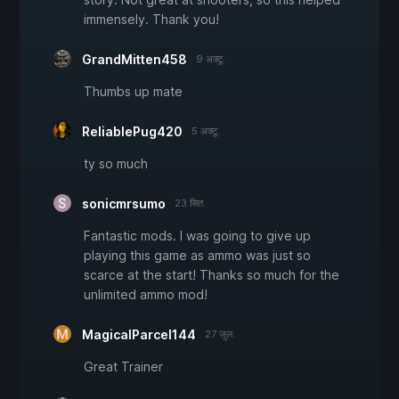
immensely. Thank you!
GrandMitten458
9 अक्टू.
Thumbs up mate
ReliablePug420
5 अक्टू.
ty so much
sonicmrsumo
23 सित.
Fantastic mods. I was going to give up
playing this game as ammo was just so
scarce at the start! Thanks so much for the
unlimited ammo mod!
MagicalParcel144
27 जुल.
Great Trainer