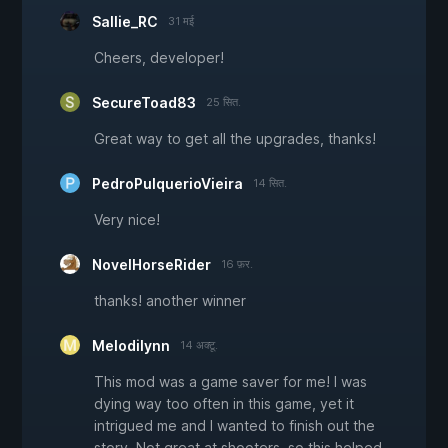
Sallie_RC
31 मई
Cheers, developer!
SecureToad83
25 सित.
Great way to get all the upgrades, thanks!
PedroPulquerioVieira
14 सित.
Very nice!
NovelHorseRider
16 फ़र.
thanks! another winner
Melodilynn
14 अक्टू.
This mod was a game saver for me! I was
dying way too often in this game, yet it
intrigued me and I wanted to finish out the
story. Not great at shooters, so this helped