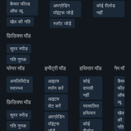
कैमरा फील्ड
अपग्रेडिंग
कोई रीलोड
ऑफ व्यू
पॉइंट्स जोड़ें
नहीं
खेल की गति
स्लॉट जोड़ें
फ़िज़िक्स मॉड
सुपर स्पीड
गति गुणक
प्लेयर मॉड
इन्वेंट्री मॉड
हथियार मॉड
गेम मॉड
अनलिमिटेड
आइटम
कोई
कैमरा
स्वास्थ्य
स्पॉन करें
वापसी
फील्ड
नहीं
ऑफ
आइटम
फ़िज़िक्स मॉड
व्यू
सेट करें
स्वचालित
हथियार
खेल
सुपर स्पीड
अपग्रेडिंग
की
पॉइंट्स
कोई
गति गुणक
गति
जोड़ें
रीलोड