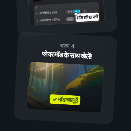
चालू है
बंद है
अनलिमिटेड हेल्थ
मॉड टॉगल करें
अनलिमिटेड स्टैमिना
चरण 4
प्लेयर मॉड के साथ खेलें!
✓ मॉड चालू हैं