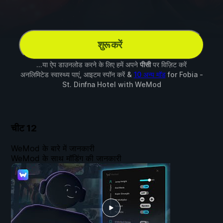
शुरू करें
...या ऐप डाउनलोड करने के लिए हमें अपने
पीसी
पर विज़िट करें
अनलिमिटेड स्वास्थ्य पाएं, आइटम स्पॉन करें &
10 अन्य मॉड
for
Fobia -
St. Dinfna Hotel
with
WeMod
चीट
12
WeMod के बारे में जानकारी
WeMod के साथ मॉडिंग की जानकारी