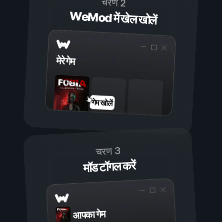
चरण 2
WeMod में खेल खोलें
मेरे गेम
गेम खोलें
चरण 3
मॉड टॉगल करें
आपका गेम