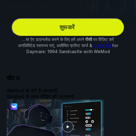
शुरू करें
...या ऐप डाउनलोड करने के लिए हमें अपने
पीसी
पर विज़िट करें
अनलिमिटेड स्वास्थ्य पाएं, असीमित फ्रॉस्ट चार्ज &
7 अन्य मॉड
for
Daymare: 1994 Sandcastle
with
WeMod
चीट
9
WeMod के बारे में जानकारी
WeMod के साथ मॉडिंग की जानकारी