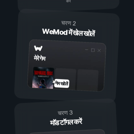
करें
चरण 2
WeMod में खेल खोलें
मेरे गेम
गेम खोलें
चरण 3
मॉड टॉगल करें