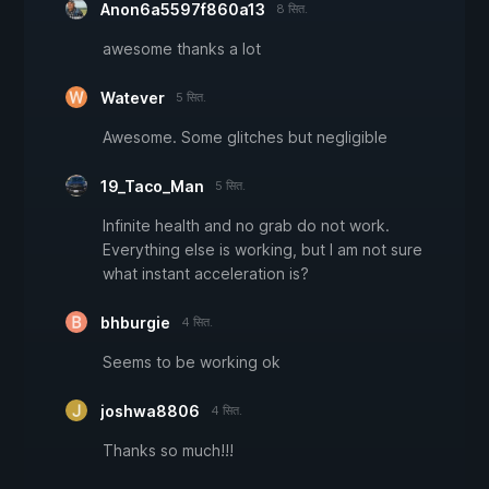
Anon6a5597f860a13
8 सित.
awesome thanks a lot
Watever
5 सित.
Awesome. Some glitches but negligible
19_Taco_Man
5 सित.
Infinite health and no grab do not work.
Everything else is working, but I am not sure
what instant acceleration is?
bhburgie
4 सित.
Seems to be working ok
joshwa8806
4 सित.
Thanks so much!!!