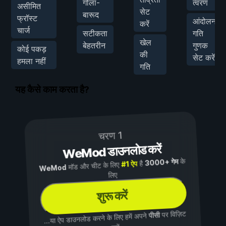
गोला-
त्वरण
असीमित
सेट
बारूद
फ्रॉस्ट
आंदोलन
करें
चार्ज
सटीकता
गति
खेल
बेहतरीन
गुणक
कोई पकड़
की
सेट करें
हमला नहीं
गति
यह कैसे काम करता है?
चरण 1
WeMod डाउनलोड करें
के
3000+ गेम
है
#1 ऐप
मॉड और चीट के लिए
WeMod
लिए
शुरू करें
पर विज़िट
पीसी
...या ऐप डाउनलोड करने के लिए हमें अपने