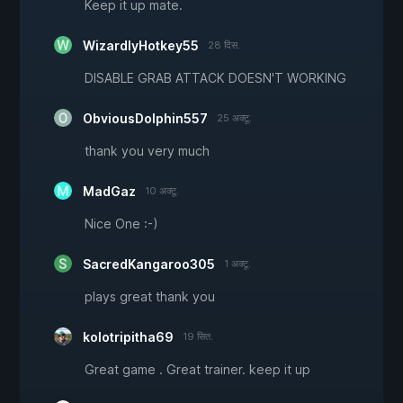
Keep it up mate.
WizardlyHotkey55
28 दिस.
DISABLE GRAB ATTACK DOESN'T WORKING
ObviousDolphin557
25 अक्टू.
thank you very much
MadGaz
10 अक्टू.
Nice One :-)
SacredKangaroo305
1 अक्टू.
plays great thank you
kolotripitha69
19 सित.
Great game . Great trainer. keep it up