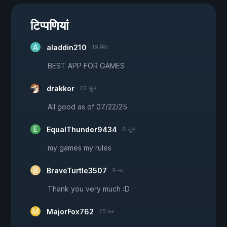
टिप्पणियां
aladdin210
19 सित.
BEST APP FOR GAMES
drakkor
22 जुल.
All good as of 07/22/25
EqualThunder9434
8 जून
my games my rules
BraveTurtle3507
9 नव.
Thank you very much :D
MajorFox762
25 फ़र.