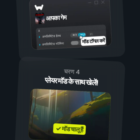
आपका गेम
चालू है
बंद है
अनलिमिटेड हेल्थ
मॉड टॉगल करें
अनलिमिटेड स्टैमिना
चरण 4
प्लेयर मॉड के साथ खेलें!
✓ मॉड चालू हैं