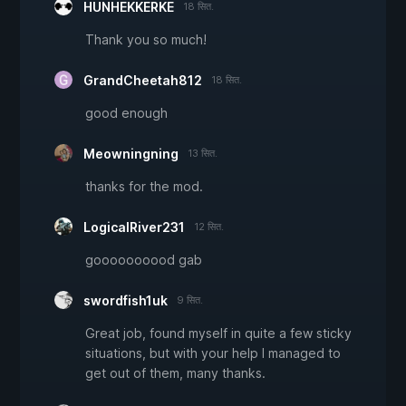
HUNHEKKERKE
18 सित.
Thank you so much!
GrandCheetah812
18 सित.
good enough
Meowningning
13 सित.
thanks for the mod.
LogicalRiver231
12 सित.
goooooooood gab
swordfish1uk
9 सित.
Great job, found myself in quite a few sticky
situations, but with your help I managed to
get out of them, many thanks.