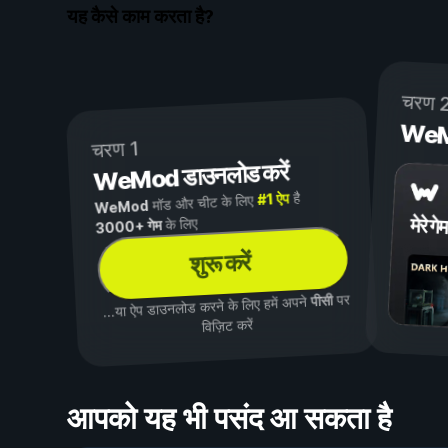
यह कैसे काम करता है?
चरण 
WeMod
चरण 1
WeMod डाउनलोड करें
है
#1 ऐप
मॉड और चीट के लिए
WeMod
मेरे गेम
के लिए
3000+ गेम
शुरू करें
पर
पीसी
...या ऐप डाउनलोड करने के लिए हमें अपने
विज़िट करें
आपको यह भी पसंद आ सकता है