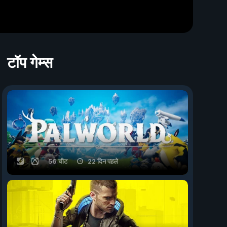
टॉप गेम्स
56 चीट
22 दिन पहले