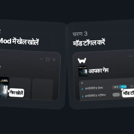
2
चरण 3
 में खेल खोलें
मॉड टॉगल करें
आपका गेम
चालू है
बंद है
अनलिमिटेड हेल्थ
मॉड टॉ
गेम खोलें
अनलिमिटेड स्टैमिना