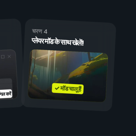
चरण 4
प्लेयर मॉड के साथ खेलें!
✓ मॉड चालू हैं
गल करें