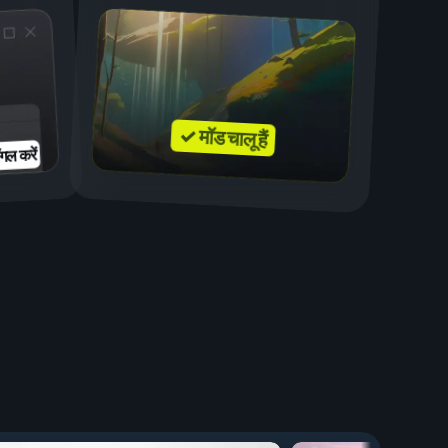
✓ मॉड चालू हैं
गल करें