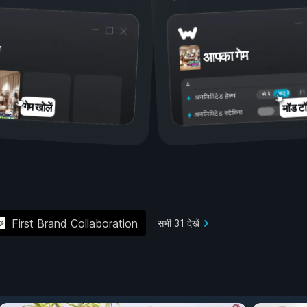
आपका गेम
चालू है
बंद है
अनलिमिटेड हेल्थ
मॉड टॉ
गेम खोलें
अनलिमिटेड स्टैमिना
First Brand Collaboration
सभी 31 देखें