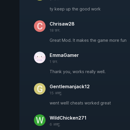
ty keep up the good work
Chrisaw28
18 फ़र.
Great Mod. It makes the game more fun
EmmaGamer
1 फ़र.
Thank you, works really well.
Gentlemanjack12
15 अक्टू.
went well! cheats worked great
WildChicken271
6 अक्टू.