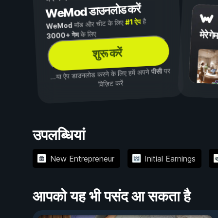
WeMod डाउनलोड करें
है
#1 ऐप
मॉड और चीट के लिए
WeMod
मेरे गेम
के लिए
3000+ गेम
शुरू करें
पर
पीसी
...या ऐप डाउनलोड करने के लिए हमें अपने
विज़िट करें
उपलब्धियां
New Entrepreneur
Initial Earnings
आपको यह भी पसंद आ सकता है