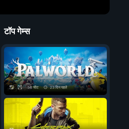
टॉप गेम्स
56 चीट
23 दिन पहले