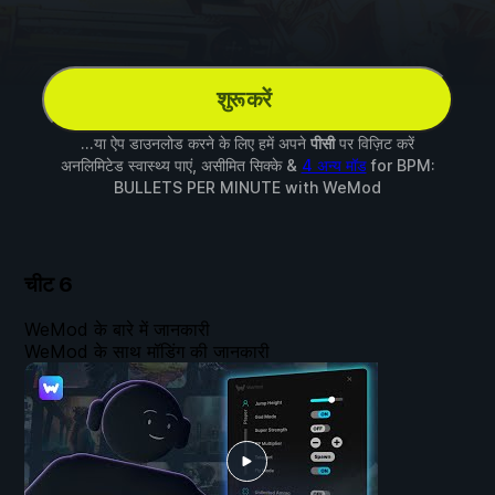
शुरू करें
...या ऐप डाउनलोड करने के लिए हमें अपने
पीसी
पर विज़िट करें
अनलिमिटेड स्वास्थ्य पाएं, असीमित सिक्के &
4 अन्य मॉड
for
BPM:
BULLETS PER MINUTE
with
WeMod
चीट
6
WeMod के बारे में जानकारी
WeMod के साथ मॉडिंग की जानकारी