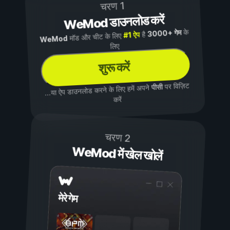
चरण 1
WeMod डाउनलोड करें
के
3000+ गेम
है
#1 ऐप
मॉड और चीट के लिए
WeMod
लिए
शुरू करें
पर विज़िट
पीसी
...या ऐप डाउनलोड करने के लिए हमें अपने
करें
चरण 2
WeMod में खेल खोलें
मेरे गेम