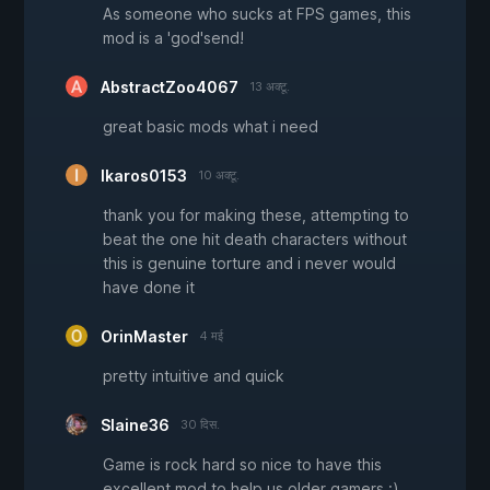
As someone who sucks at FPS games, this
mod is a 'god'send!
AbstractZoo4067
13 अक्टू.
great basic mods what i need
Ikaros0153
10 अक्टू.
thank you for making these, attempting to
beat the one hit death characters without
this is genuine torture and i never would
have done it
OrinMaster
4 मई
pretty intuitive and quick
Slaine36
30 दिस.
Game is rock hard so nice to have this
excellent mod to help us older gamers :)