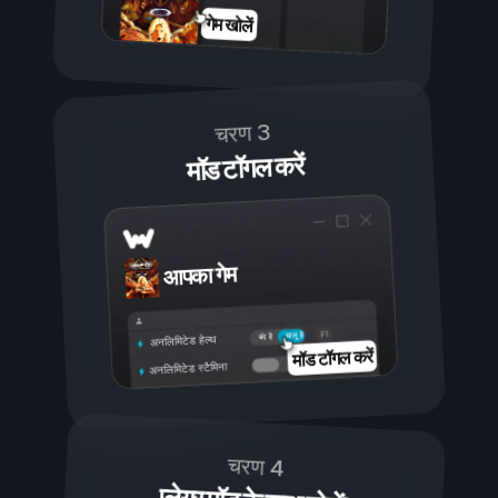
गेम खोलें
चरण 3
मॉड टॉगल करें
आपका गेम
चालू है
बंद है
अनलिमिटेड हेल्थ
मॉड टॉगल करें
अनलिमिटेड स्टैमिना
चरण 4