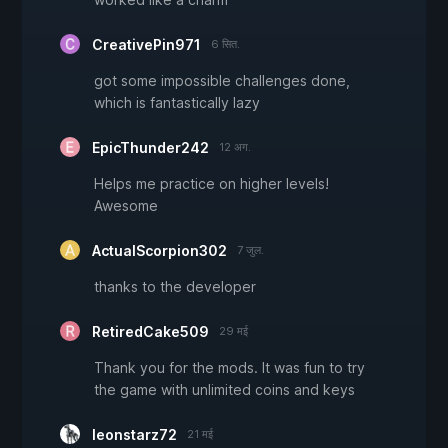
CreativePin971
6 सित.
got some impossible challenges done,
which is fantastically lazy
EpicThunder242
12 अग.
Helps me practice on higher levels!
Awesome
ActualScorpion302
7 जुल.
thanks to the developer
RetiredCake509
29 मई
Thank you for the mods. It was fun to try
the game with unlimited coins and keys
leonstarz72
21 मई