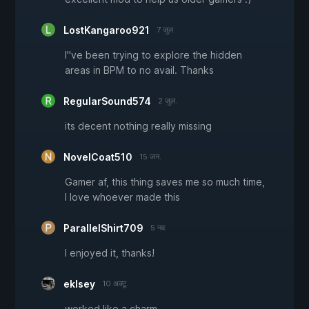
LostKangaroo921
7 जुल.
I"ve been trying to explore the hidden
areas in BPM to no avail. Thanks
RegularSound574
2 जुल.
its decent nothing really missing
NovelCoat510
15 जन.
Gamer af, this thing saves me so much time,
I love whoever made this
ParallelShirt709
5 नव.
I enjoyed it, thanks!
eklsey
10 अक्टू.
worked like a charm