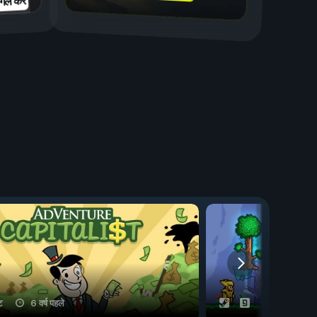
गल करें
ट
6 वर्ष पहले
10 चीट