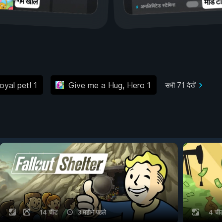
मॉड टॉ
गेम खोलें
अनलिमिटेड स्टैमिना
oyal pet! 1
Give me a Hug, Hero 1
सभी 71 देखें
14 चीट
3 महीने पहले
4 ची