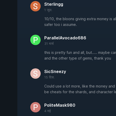
Sterlingg
1 जुल.
10/10, the bloons giving extra money is all
safer too i assume.
ParallelAvocado686
31 मार्च
this is pretty fun and all, but..... maybe 
and the other type of gems, thank you
SicSneezy
15 दिस.
Could use a lot more, like the money and
be cheats for the shards, and character lev
PoliteMask980
4 मई