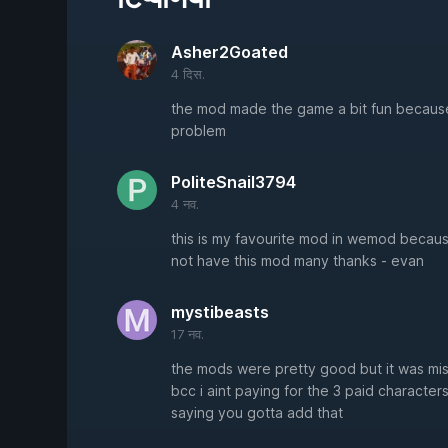
Asher2Goated
4 दिस.
the mod made the game a bit fun because 
problem
PoliteSnail3794
4 नव.
this is my favourite mod in wemod because
not have this mod many thanks - evan
mystibeasts
17 नव.
the mods were pretty good but it was mis
bcc i aint paying for the 3 paid characters
saying you gotta add that