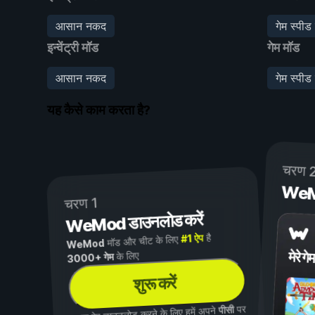
आसान नकद
गेम स्पीड 
इन्वेंट्री मॉड
गेम मॉड
आसान नकद
गेम स्पीड 
यह कैसे काम करता है?
चरण 
WeMod
चरण 1
WeMod डाउनलोड करें
है
#1 ऐप
मॉड और चीट के लिए
WeMod
मेरे गेम
के लिए
3000+ गेम
शुरू करें
पर
पीसी
...या ऐप डाउनलोड करने के लिए हमें अपने