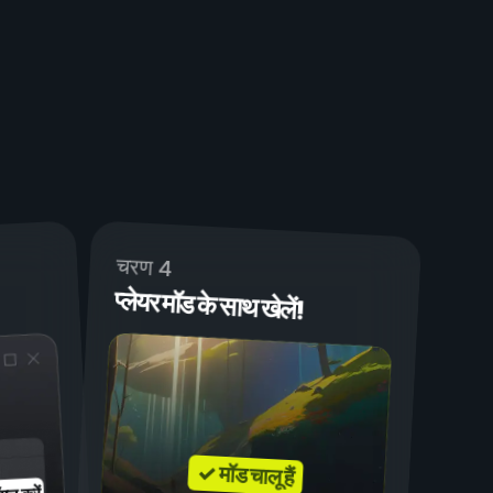
चरण 4
प्लेयर मॉड के साथ खेलें!
✓ मॉड चालू हैं