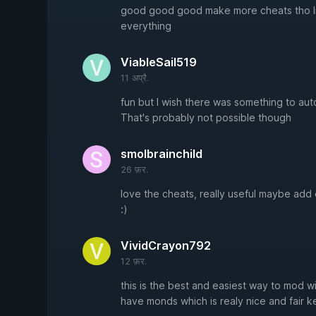
good good good make more cheats tho lik
everything
ViableSail519
11 अप्रै.
fun but I wish there was something to auto
That's probably not possible though
smolbrainchild
26 फ़र.
love the cheats, really useful maybe add 
:)
VividCrayon792
12 फ़र.
this is the best and easiest way to mod 
have monds which is realy nice and fair 