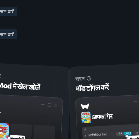
सेट करें
सेट करें
2
चरण 3
 में खेल खोलें
मॉड टॉगल करें
आपका गेम
चालू है
बंद है
अनलिमिटेड हेल्थ