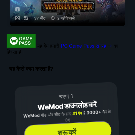
37 चीट
2 महीने पहले
यह गेम हमारी
PC Game Pass संग्रह →
का
हिस्सा है।
यह कैसे काम करता है?
चरण 1
WeMod डाउनलोड करें
के
3000+ गेम
है
#1 ऐप
मॉड और चीट के लिए
WeMod
लिए
शुरू करें