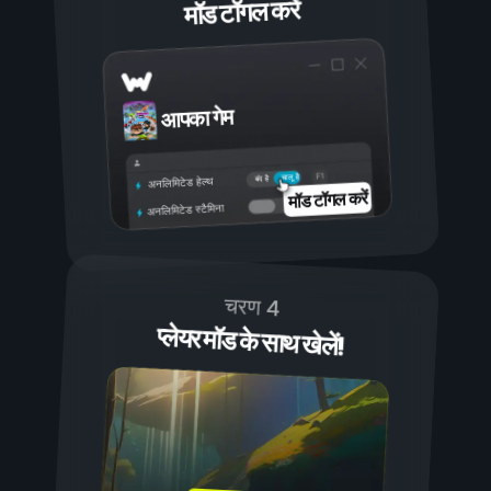
मॉड टॉगल करें
आपका गेम
चालू है
बंद है
अनलिमिटेड हेल्थ
मॉड टॉगल करें
अनलिमिटेड स्टैमिना
चरण 4
प्लेयर मॉड के साथ खेलें!