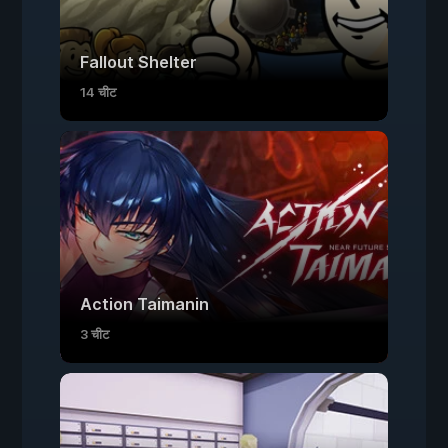
Fallout Shelter
14 चीट
Action Taimanin
3 चीट