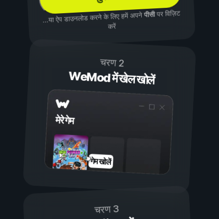
पर विज़िट
पीसी
...या ऐप डाउनलोड करने के लिए हमें अपने
करें
चरण 2
WeMod में खेल खोलें
मेरे गेम
गेम खोलें
चरण 3