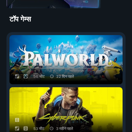
टॉप गेम्स
56 चीट
22 दिन पहले
53 चीट
3 महीने पहले