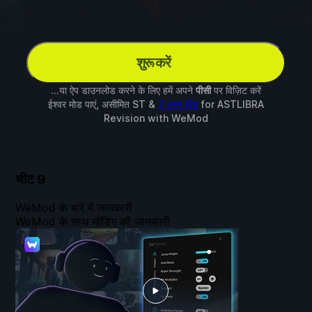
शुरू करें
...या ऐप डाउनलोड करने के लिए हमें अपने
पीसी
पर विज़िट करें
ईश्वर मोड पाएं, असीमित ST &
7 अन्य मॉड
for
ASTLIBRA
Revision
with
WeMod
चीट
9
WeMod के बारे में जानकारी
WeMod के साथ मॉडिंग की जानकारी