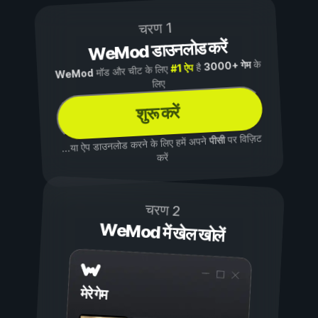
चरण 1
WeMod डाउनलोड करें
के
3000+ गेम
है
#1 ऐप
मॉड और चीट के लिए
WeMod
लिए
शुरू करें
पर विज़िट
पीसी
...या ऐप डाउनलोड करने के लिए हमें अपने
करें
चरण 2
WeMod में खेल खोलें
मेरे गेम