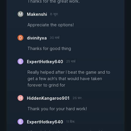
Thanks for the great work.
Makenshi
8 जुल.
Appreciate the options!
divinityxa
30 मार्च
Thanks for good thing
ExpertHotkey640
25 मार्च
Really helped after I beat the game and to
get a few ach's that would have taken
forever to grind for
HiddenKangaroo901
26 फ़र.
Thank you for your hard work!
ExpertHotkey640
11 दिस.