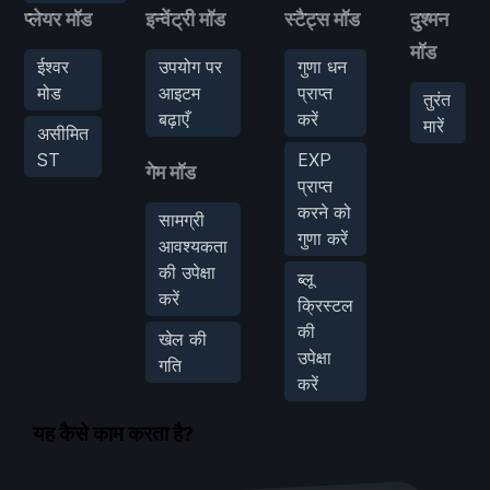
प्लेयर मॉड
इन्वेंट्री मॉड
स्टैट्स मॉड
दुश्मन
मॉड
ईश्वर
उपयोग पर
गुणा धन
मोड
आइटम
प्राप्त
तुरंत
बढ़ाएँ
करें
मारें
असीमित
ST
EXP
गेम मॉड
प्राप्त
करने को
सामग्री
गुणा करें
आवश्यकता
की उपेक्षा
ब्लू
करें
क्रिस्टल
की
खेल की
उपेक्षा
गति
करें
यह कैसे काम करता है?