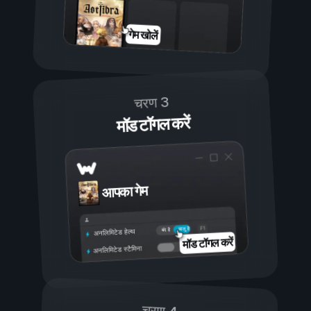
गेम खोलें
चरण 3
मॉड टॉगल करें
आपका गेम
चालू है
बंद है
अनलिमिटेड हेल्थ
मॉड टॉगल करें
अनलिमिटेड स्टैमिना