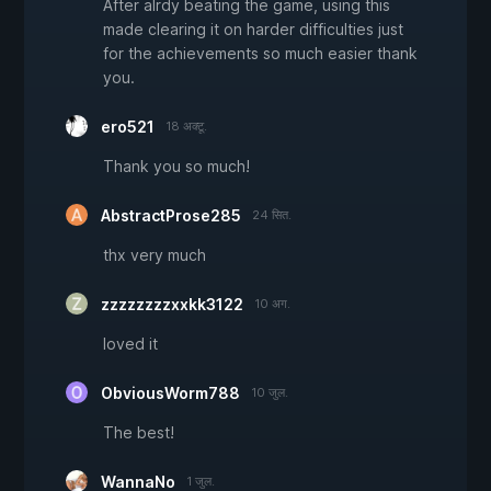
After alrdy beating the game, using this
made clearing it on harder difficulties just
for the achievements so much easier thank
you.
ero521
18 अक्टू.
Thank you so much!
AbstractProse285
24 सित.
thx very much
zzzzzzzzxxkk3122
10 अग.
loved it
ObviousWorm788
10 जुल.
The best!
WannaNo
1 जुल.