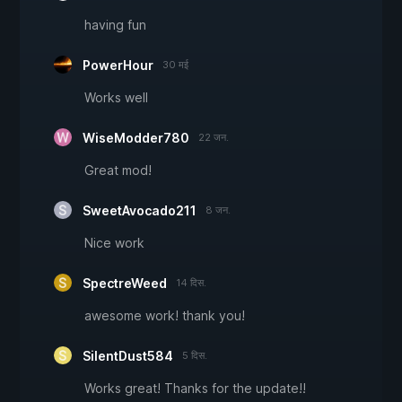
having fun
PowerHour
30 मई
Works well
WiseModder780
22 जन.
Great mod!
SweetAvocado211
8 जन.
Nice work
SpectreWeed
14 दिस.
awesome work! thank you!
SilentDust584
5 दिस.
Works great! Thanks for the update!!