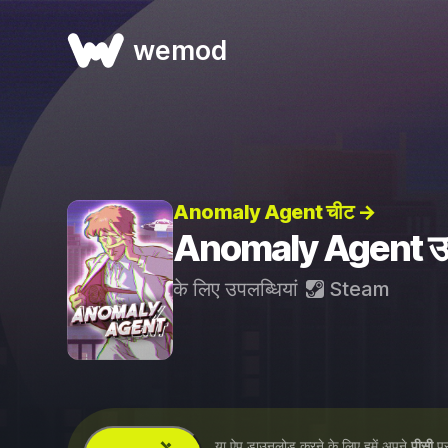
wemod
Anomaly Agent चीट →
Anomaly Agent उपल
के लिए उपलब्धियां
Steam
...या ऐप डाउनलोड करने के लिए हमें अपने
पीसी
पर 