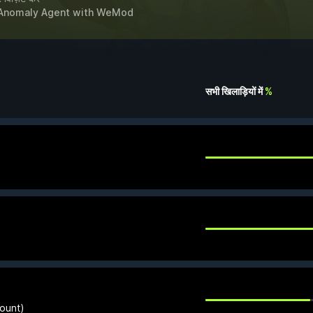
Anomaly Agent
with
WeMod
सभी खिलाड़ियों में
%
count)