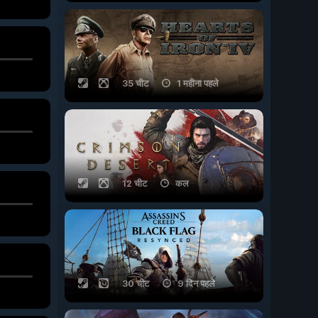
35 चीट
1 महीना पहले
12 चीट
कल
30 चीट
9 दिन पहले