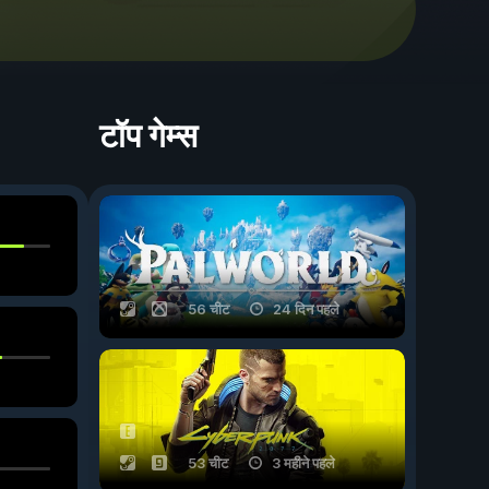
टॉप गेम्स
56 चीट
24 दिन पहले
53 चीट
3 महीने पहले