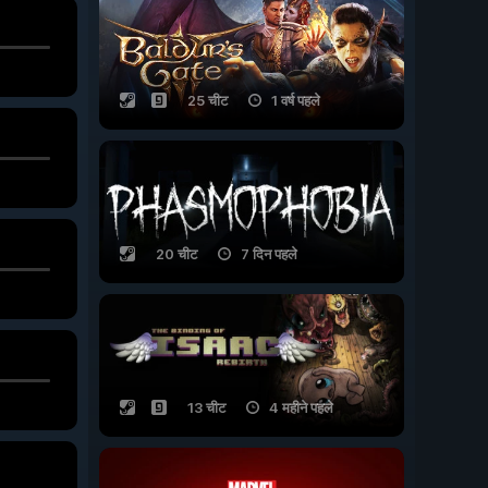
25 चीट
1 वर्ष पहले
20 चीट
7 दिन पहले
13 चीट
4 महीने पहले