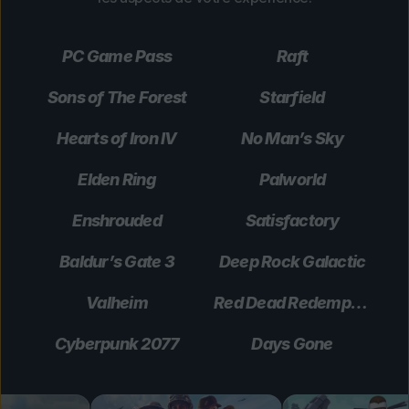
PC Game Pass
Raft
Sons of The Forest
Starfield
Hearts of Iron IV
No Man’s Sky
Elden Ring
Palworld
Enshrouded
Satisfactory
Baldur’s Gate 3
Deep Rock Galactic
Valheim
Red Dead Redemption 2
Cyberpunk 2077
Days Gone