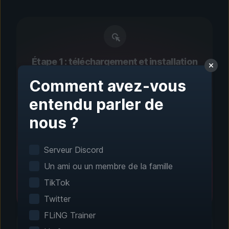
Étape 1 : téléchargement et installation
Configuration en un clic
Comment avez-vous
entendu parler de
La détection intelligente trouve
automatiquement vos jeux installés. Aucune
nous ?
configuration manuelle n’est nécessaire.
Serveur Discord
Un ami ou un membre de la famille
TikTok
Twitter
FLiNG Trainer