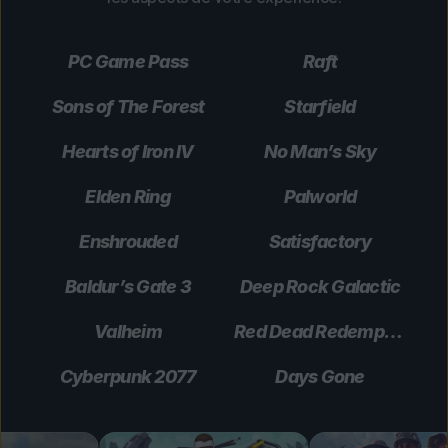
PC Game Pass
Raft
Sons of The Forest
Starfield
Hearts of Iron IV
No Man’s Sky
Elden Ring
Palworld
Enshrouded
Satisfactory
Baldur’s Gate 3
Deep Rock Galactic
Valheim
Red Dead Redemption 2
Cyberpunk 2077
Days Gone