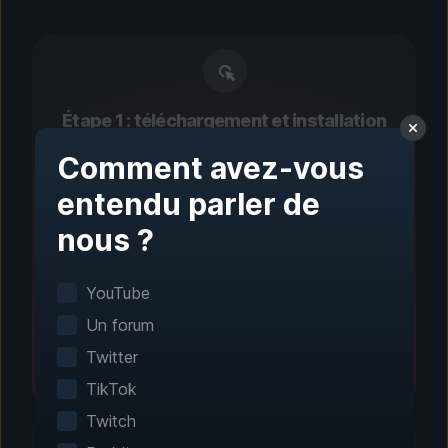
Étape 1 : téléchargement et installation
Configuration en un clic
Comment avez-vous
entendu parler de
La détection intelligente trouve
automatiquement vos jeux installés. Aucune
nous ?
configuration manuelle n’est nécessaire.
YouTube
Un forum
Twitter
TikTok
Twitch