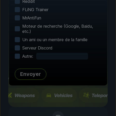
Reddit
FLiNG Trainer
Étape 2 : choix des fonctionnalités
MrAntiFun
Personnalisez votre
Moteur de recherche (Google, Baidu,
expérience
etc.)
Un ami ou un membre de la famille
Parcourez des centaines d’améliorations et de
Serveur Discord
fonctionnalités testées par la communauté.
Tous les changements sont temporaires. Vous
Autre:
pouvez les activer ou les désactiver
instantanément.
Envoyer