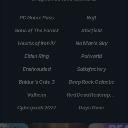
PC Game Pass
Raft
Sons of The Forest
Starfield
Hearts of Iron IV
No Man’s Sky
Elden Ring
Palworld
Enshrouded
Satisfactory
Baldur’s Gate 3
Deep Rock Galactic
Valheim
Red Dead Redemption 2
Cyberpunk 2077
Days Gone