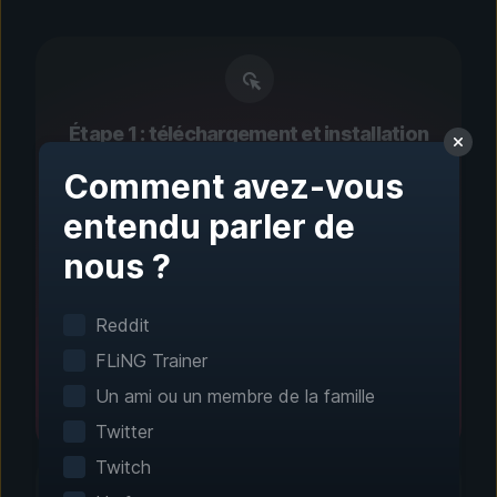
Étape 1 : téléchargement et installation
Configuration en un clic
Comment avez-vous
entendu parler de
La détection intelligente trouve
automatiquement vos jeux installés. Aucune
nous ?
configuration manuelle n’est nécessaire.
Reddit
FLiNG Trainer
Un ami ou un membre de la famille
Twitter
Twitch