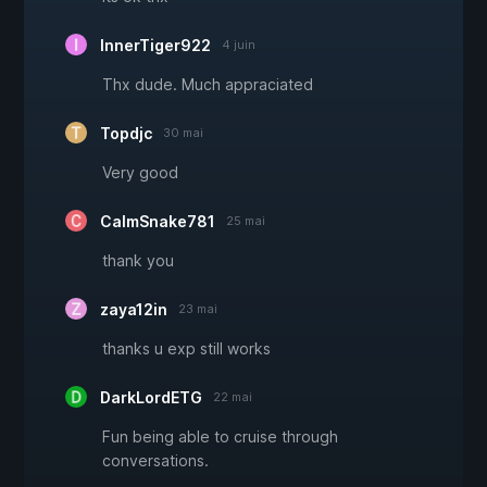
InnerTiger922
4 juin
Thx dude. Much appraciated
Topdjc
30 mai
Very good
CalmSnake781
25 mai
thank you
zaya12in
23 mai
thanks u exp still works
DarkLordETG
22 mai
Fun being able to cruise through
conversations.