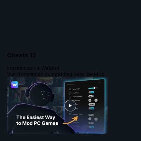
Cheats
12
Introduction à WeMod
Vue d’ensemble du modding avec WeMod