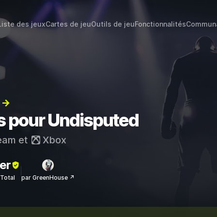
Liste des jeux
Cartes de jeu
Outils de jeu
Fonctionnalités
Commun
) →
ts pour Undisputed
eam
et
Xbox
er
sTotal
par GreenHouse ↗