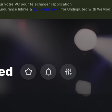
sur votre
PC
pour télécharger l’application
 Endurance Infinie &
28 autres mods
for
Undisputed
with
WeMod