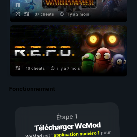
37 cheats
il y a 2 mois
16 cheats
il y a 7 mois
Fonctionnement
Étape 1
Télécharger WeMod
pour
application numéro 1
est l’
WeMod