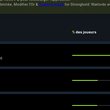
limitée, Modifier l'Or &
8 autres mods
for
Stronghold: Warlords
w
%
des joueurs
nt