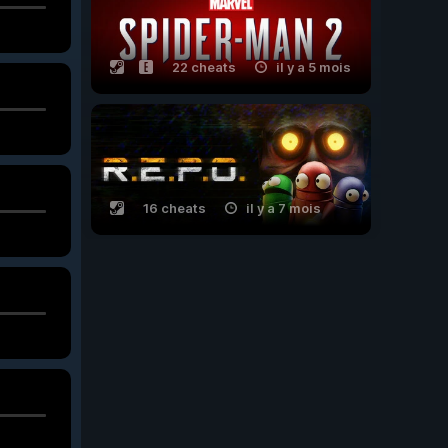
22 cheats
il y a 5 mois
16 cheats
il y a 7 mois