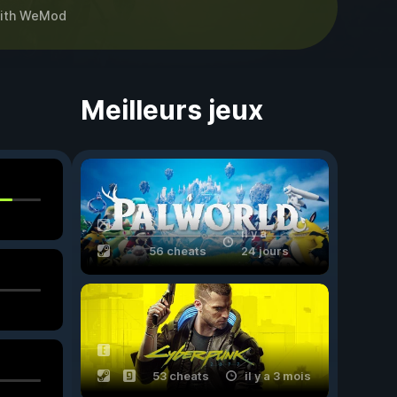
ith
WeMod
Meilleurs jeux
il y a
56 cheats
24 jours
53 cheats
il y a 3 mois