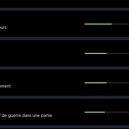
ours
uement
f de guerre dans une partie