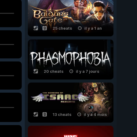
25 cheats
il y a 1 an
20 cheats
il y a 7 jours
13 cheats
il y a 4 mois