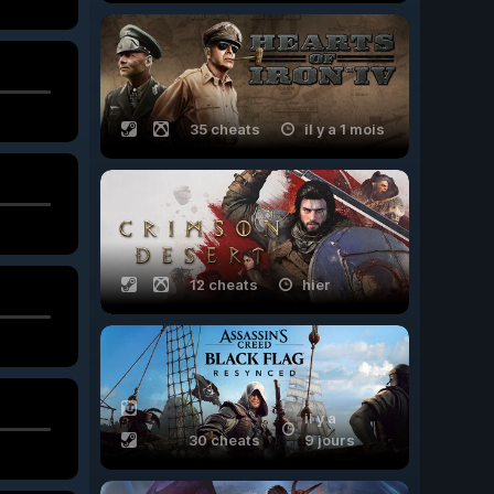
35 cheats
il y a 1 mois
12 cheats
hier
il y a
30 cheats
9 jours