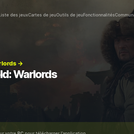
Liste des jeux
Cartes de jeu
Outils de jeu
Fonctionnalités
Commun
rlords →
ld: Warlords
sur votre
PC
pour télécharger l’application