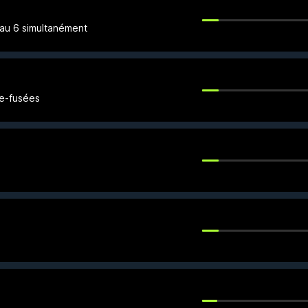
eau 6 simultanément
ce-fusées