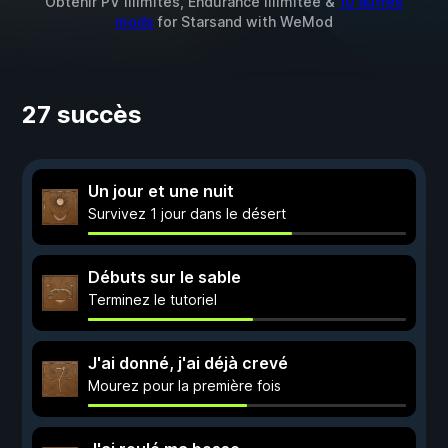
Obtenir PV illimités, Endurance Illimitée &
10 autres
mods
for
Starsand
with
WeMod
27 succès
Un jour et une nuit
Survivez 1 jour dans le désert
Débuts sur le sable
Terminez le tutoriel
J'ai donné, j'ai déjà crevé
Mourez pour la première fois