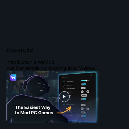
Cheats
12
Introduction à WeMod
Vue d’ensemble du modding avec WeMod