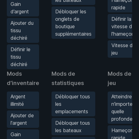
Gain
rapide
d’argent
Débloquer les
onglets de
Définir la
Ajouter du
boutique
vitesse de
tissu
supplémentaires
l'hameçon
déchiré
Vitesse du
Définir le
jeu
tissu
déchiré
Mods
Mods de
Mods de
d’inventaire
statistiques
jeu
Argent
Débloquer tous
Atteindre
illimité
les
n'importe
emplacements
quelle
Ajouter de
profondeur
l'argent
Débloquer tous
les bateaux
Hameçon
Gain
rapide