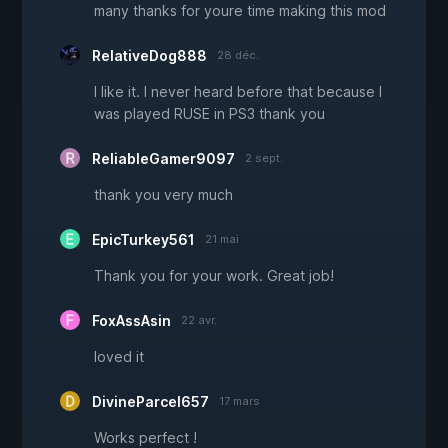
many thanks for youre time making this mod
RelativeDog888
28 déc.
I like it. I never heard before that because I
was played RUSE in PS3 thank you
ReliableGamer9097
2 sept.
thank you very much
EpicTurkey561
21 mai
Thank you for your work. Great job!
FoxAssAsin
22 avr.
loved it
DivineParcel657
17 mars
Works perfect !