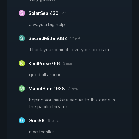
SolarSeal430
27 juil.
always a big help
SacredMitten682
18 juil.
Thank you so much love your program.
KindProse796
3 mai
good all around
ManofSteel1938
7 févr.
hoping you make a sequel to this game in
the pacific theatre
Grim56
6 janv.
nice thanlk's