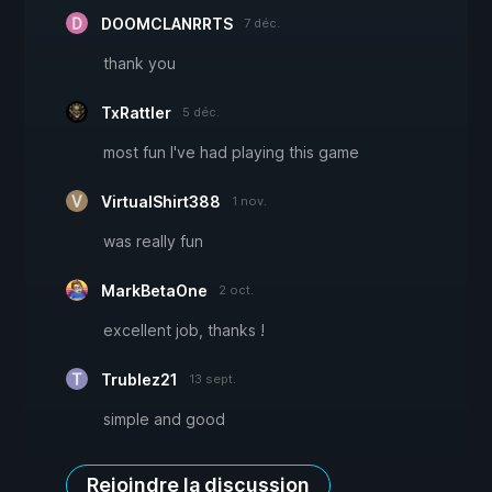
DOOMCLANRRTS
7 déc.
thank you
TxRattler
5 déc.
most fun I've had playing this game
VirtualShirt388
1 nov.
was really fun
MarkBetaOne
2 oct.
excellent job, thanks !
Trublez21
13 sept.
simple and good
Rejoindre la discussion