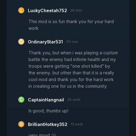
LuckyCheetah752
28 févr.
This mod is so fun thank you for your hard
work
OrdinaryStar531
30 nov.
Thank you, but when i was playing a custom
battle the enemy had infinite health and my
troops were getting "one shot killed" by
the enemy. but other than that it is a really
cool mod and thank you for the hard work
in creating one for us in the community
CaptainHangnail
28 août
Is good, thumbs up!
BrilliantHotkey352
13 août
very good :))