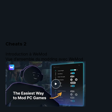
Cheats
2
Introduction à WeMod
Vue d’ensemble du modding avec WeMod