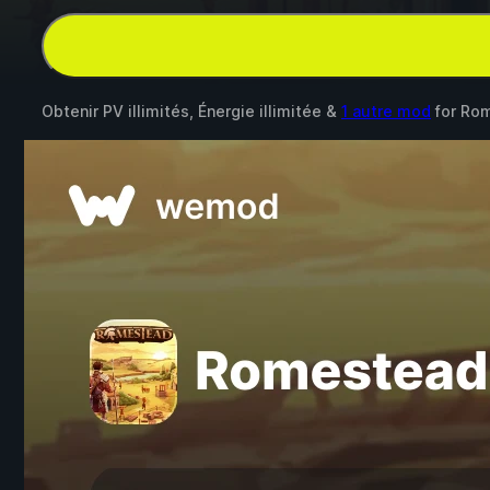
Obtenir PV illimités, Énergie illimitée &
1 autre mod
for
Rom