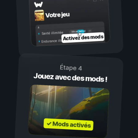
Votre jeu
Activé
Désactivé
Santé illimitée
Activez des mods
Endurance illimitée
Étape 4
Jouez avec des mods !
✓ Mods activés