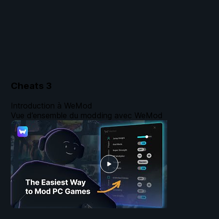
Cheats
3
Introduction à WeMod
Vue d’ensemble du modding avec WeMod