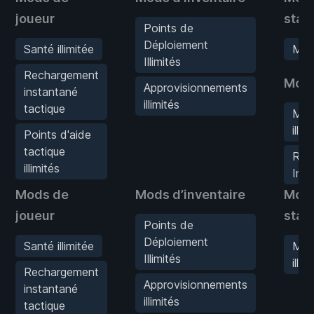
joueur
stat
Points de
Déploiement
Santé illimitée
Mora
Illimités
Rechargement
Mods
Approvisionnements
instantané
illimités
tactique
Mun
illim
Points d'aide
tactique
Rec
illimités
Ins
Mods de
Mods d’inventaire
Mod
joueur
stat
Points de
Déploiement
Santé illimitée
Mor
Illimités
illim
Rechargement
Approvisionnements
instantané
illimités
tactique