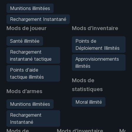
Munitions illimitées
Rechargement Instantané
Mods de joueur
Mods d’inventaire
Santé illimitée
Points de
Déploiement Illimités
Rechargement
instantané tactique
Approvisionnements
illimités
Points d'aide
tactique illimités
Mods de
statistiques
Mods d’armes
Moral illimité
Munitions illimitées
Rechargement
Instantané
Mods de
Mods d’inventaire
Mod