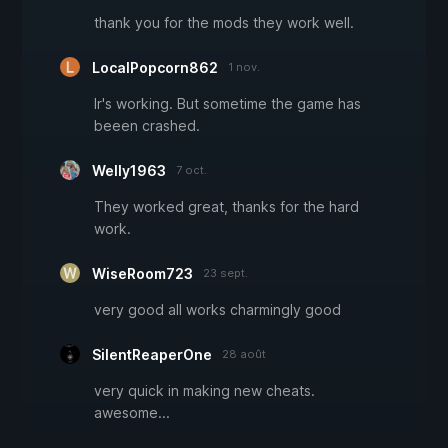
thank you for the mods they work well.
LocalPopcorn862
1 nov.
Ir's working. But sometime the game has
beeen crashed.
Welly1963
7 oct.
They worked great, thanks for the hard
work.
WiseRoom723
23 sept.
very good all works charmingly good
SilentReaperOne
28 août
very quick in making new cheats.
awesome...