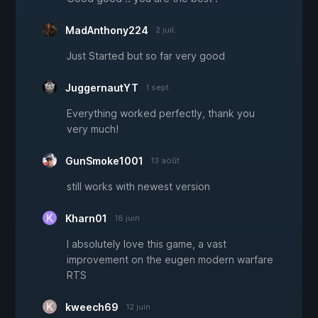
MadAnthony224
2 juil.
Just Started but so far very good
JuggernautYT
1 sept.
Everything worked perfectly, thank you
very much!
GunSmoke1001
13 août
still works with newest version
Kharn01
18 juin
I absolutely love this game, a vast
improvement on the eugen modern warfare
RTS
kweech69
12 juin