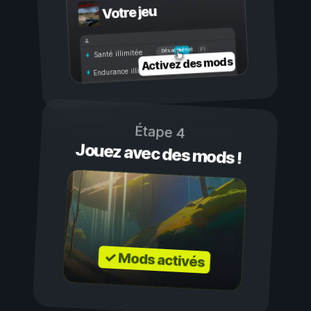
Votre jeu
Activé
Désactivé
Santé illimitée
Activez des mods
Endurance illimitée
Étape 4
Jouez avec des mods !
✓ Mods activés