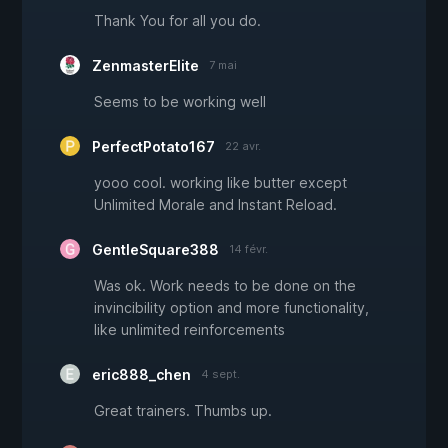
Thank You for all you do.
ZenmasterElite
7 mai
Seems to be working well
PerfectPotato167
22 avr.
yooo cool. working like butter except
Unlimited Morale and Instant Reload.
GentleSquare388
14 févr.
Was ok. Work needs to be done on the
invincibility option and more functionality,
like unlimited reinforcements
eric888_chen
4 sept.
Great trainers. Thumbs up.