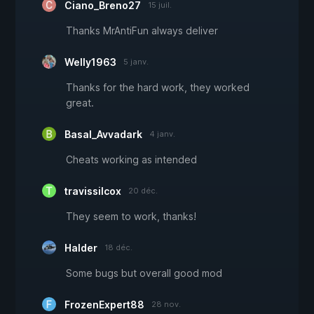
Ciano_Breno27
15 juil.
Thanks MrAntiFun always deliver
Welly1963
5 janv.
Thanks for the hard work, they worked
great.
Basal_Avvadark
4 janv.
Cheats working as intended
travissilcox
20 déc.
They seem to work, thanks!
Halder
18 déc.
Some bugs but overall good mod
FrozenExpert88
28 nov.