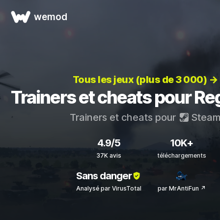
wemod
Tous les jeux (plus de 3 000) →
Trainers et cheats pour R
Trainers et cheats pour
Stea
4.9/5
10K+
37K avis
téléchargements
Sans danger
Analysé par VirusTotal
par MrAntiFun ↗