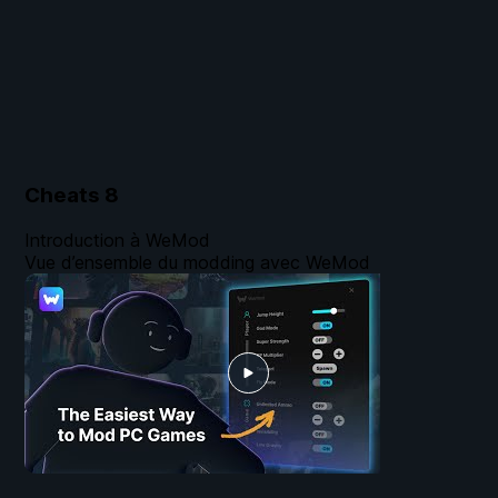
Cheats
8
Introduction à WeMod
Vue d’ensemble du modding avec WeMod