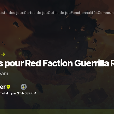
Liste des jeux
Cartes de jeu
Outils de jeu
Fonctionnalités
Commun
) →
s pour Red Faction Guerrilla
eam
er
sTotal
par STiNGERR ↗