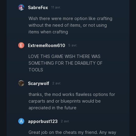
SabreFox
11 avr.
Wish there were more option like crafting
without the need of items, or not using
items when crafting
ExtremeRoom610
5 avr.
LOVE THIS GAME WISH THERE WAS
SOMETHING FOR THE DRABILITY OF
TOOLS
Scarywolf
2 avr.
thanks, the mod works flawless options for
carparts and or blueprints would be
apreciated in the future
apporbust123
2 avr.
Great job on the cheats my friend. Any way