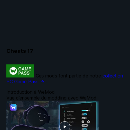
Cheats
17
Ces mods font partie de notre
collection
PC Game Pass →
.
Introduction à WeMod
Vue d’ensemble du modding avec WeMod