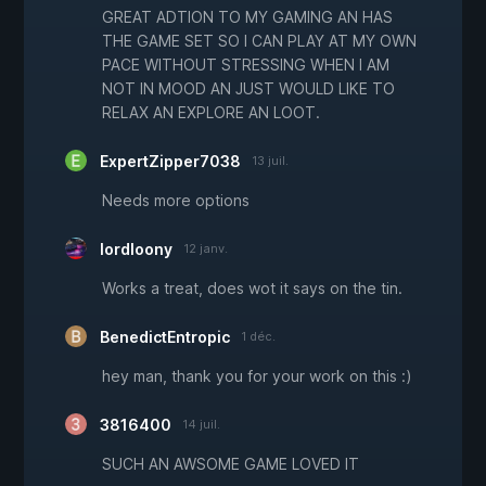
GREAT ADTION TO MY GAMING AN HAS
THE GAME SET SO I CAN PLAY AT MY OWN
PACE WITHOUT STRESSING WHEN I AM
NOT IN MOOD AN JUST WOULD LIKE TO
RELAX AN EXPLORE AN LOOT.
ExpertZipper7038
13 juil.
Needs more options
lordloony
12 janv.
Works a treat, does wot it says on the tin.
BenedictEntropic
1 déc.
hey man, thank you for your work on this :)
3816400
14 juil.
SUCH AN AWSOME GAME LOVED IT