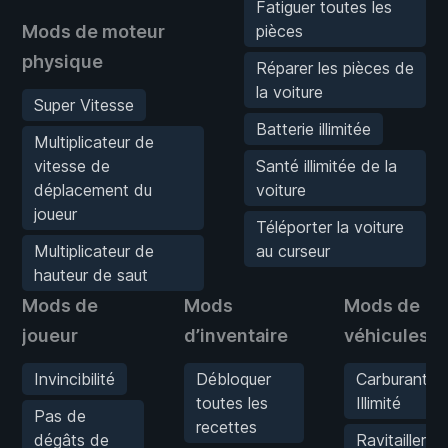
Fatiguer toutes les
Mods de moteur
pièces
physique
Réparer les pièces de
la voiture
Super Vitesse
Batterie illimitée
Multiplicateur de
vitesse de
Santé illimitée de la
déplacement du
voiture
joueur
Téléporter la voiture
Multiplicateur de
au curseur
hauteur de saut
Mods de
Mods
Mods de
joueur
d’inventaire
véhicules
Invincibilité
Débloquer
Carburant
toutes les
Illimité
Pas de
recettes
dégâts de
Ravitailler