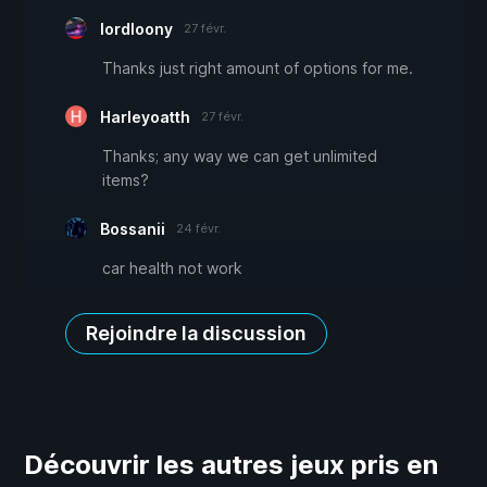
lordloony
27 févr.
Thanks just right amount of options for me.
Harleyoatth
27 févr.
Thanks; any way we can get unlimited
items?
Bossanii
24 févr.
car health not work
Rejoindre la discussion
Découvrir les autres jeux pris en