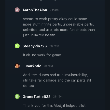
AaronTheAion
2 mars
seems to work pretty okay could some
more stuff infinite parts, unbreakable parts,
unlimited tool use, etc more fun cheats than
just unlimited health
SteadyPin728
29 févr.
it ok. no work for game
LunarAntic
28 févr.
Add item dupes and true invulnerability, I
still take fall damage and the car parts still
do too
GrandTurtle633
28 févr.
Thank you for this Mod, it helped allot!