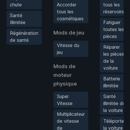
chute
Accorder
tous les
tous les
réservoirs
Santé
cosmétiques
Illimitée
Fatiguer
toutes les
Mods de jeu
Régénération
pièces
de santé
Vitesse du
Réparer
jeu
les pièces
de la
Mods de
voiture
moteur
Batterie
physique
illimitée
Super
Santé
Vitesse
illimitée de
la voiture
Multiplicateur
de vitesse
Téléporter
de
la voiture