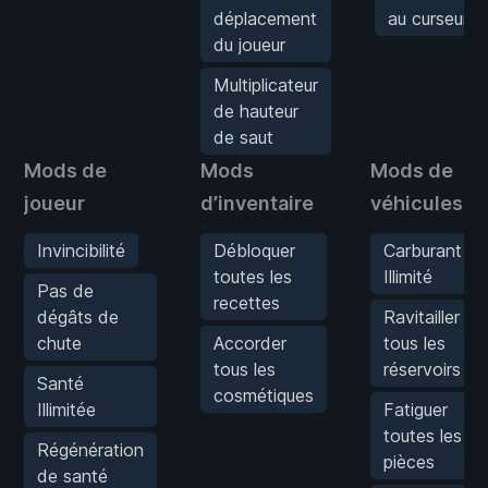
déplacement
au curseur
du joueur
Multiplicateur
de hauteur
de saut
Mods de
Mods
Mods de
joueur
d’inventaire
véhicules
Invincibilité
Débloquer
Carburant
toutes les
Illimité
Pas de
recettes
dégâts de
Ravitailler
chute
Accorder
tous les
tous les
réservoirs
Santé
cosmétiques
Illimitée
Fatiguer
toutes les
Régénération
pièces
de santé