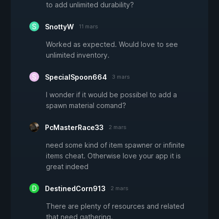
to add unlimited durability?
SnottyW
11 mars
Worked as expected. Would love to see
unlimited inventory.
SpecialSpoon664
3 mars
I wonder if it would be possibel to add a
spawn material comand?
PcMasterRace33
2 mars
need some kind of item spawner or infinite
items cheat. Otherwise love your app it is
great indeed
DestinedCorn913
2 mars
There are plenty of resources and related
that need gathering.