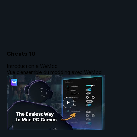
Cheats
10
Introduction à WeMod
Vue d’ensemble du modding avec WeMod