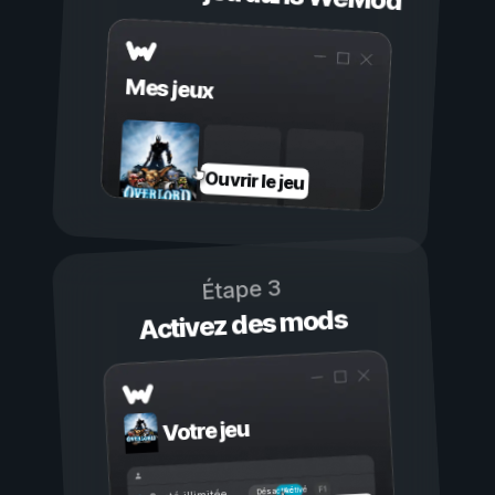
Mes jeux
Ouvrir le jeu
Étape 3
Activez des mods
Votre jeu
Activé
Désactivé