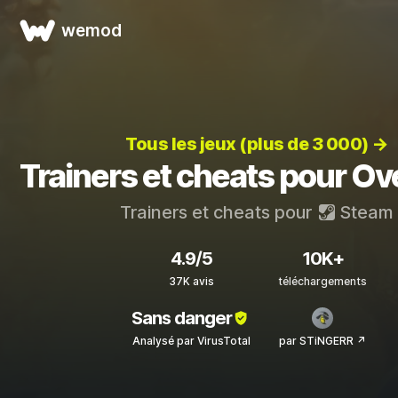
wemod
Tous les jeux (plus de 3 000) →
Trainers et cheats pour Ove
Trainers et cheats pour
Steam
4.9/5
10K+
37K avis
téléchargements
Sans danger
Analysé par VirusTotal
par STiNGERR ↗