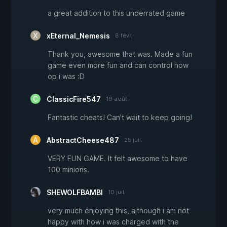
a great addition to this underrated game
xEternal_Nemesis
8 févr.
Thank you, awesome that was. Made a fun
game even more fun and can control how
op i was :D
ClassicFire547
19 août
Fantastic cheats! Can't wait to keep going!
AbstractCheese487
25 juil.
VERY FUN GAME. It felt awesome to have
100 minions.
SHEWOLFBAMBI
10 juil.
very much enjoying this, although i am not
happy with how i was charged with the