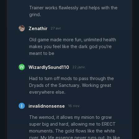
Trainer works flawlessly and helps with the
grind.
Zenathir
27 avr.
Old game made more fun, unlimited health
makes you feel like the dark god you're
meant to be
WizardlySound110
22 janv.
Had to turn off mods to pass through the
Dryads of the Sanctuary. Working great
everywhere else.
invalidnonsense
16 nov.
The wemod, it allows my minion to grow
super big and hard, allowing me to ERECT
monuments. The gold flows like the white
river. My life essence never runs out. Its like