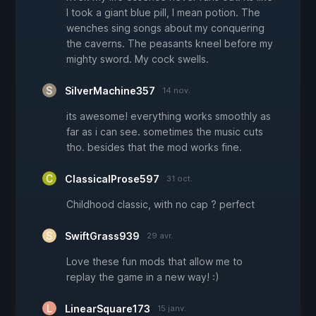
I took a giant blue pill, I mean potion. The
wenches sing songs about my conquering
the caverns. The peasants kneel before my
mighty sword. My cock swells.
SilverMachine357
14 nov.
its awesome! everything works smoothly as
far as i can see. sometimes the music cuts
tho. besides that the mod works fine.
ClassicalProse597
31 oct.
Childhood classic, with no cap ? perfect
SwiftGrass939
29 avr.
Love these fun mods that allow me to
replay the game in a new way! :)
LinearSquare173
15 janv.