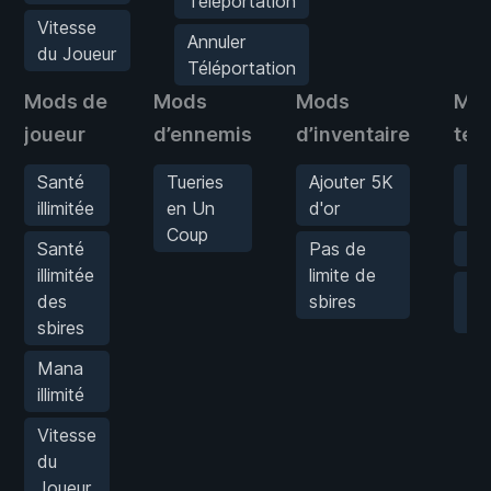
Téléportation
Vitesse
Annuler
du Joueur
Téléportation
Mods de
Mods
Mods
Mod
joueur
d’ennemis
d’inventaire
tél
Santé
Tueries
Ajouter 5K
Sa
illimitée
en Un
d'or
la 
Coup
Santé
Pas de
Té
illimitée
limite de
An
des
sbires
Té
sbires
Mana
illimité
Vitesse
du
Joueur