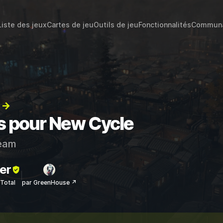
Liste des jeux
Cartes de jeu
Outils de jeu
Fonctionnalités
Commun
) →
ts pour New Cycle
eam
er
sTotal
par GreenHouse ↗