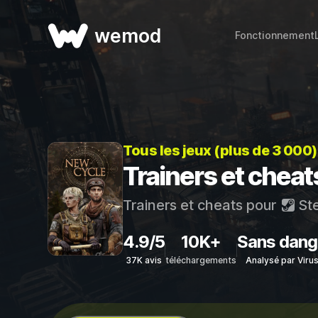
wemod
Fonctionnement
Tous les jeux (plus de 3 000
Trainers et chea
Trainers et cheats pour
St
4.9/5
10K+
Sans dang
37K avis
téléchargements
Analysé par Viru