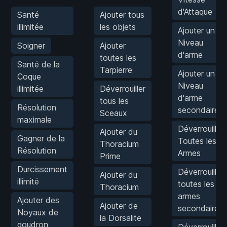
d'Attaque
Santé
Ajouter tous
illimitée
les objets
Ajouter un
Niveau
Soigner
Ajouter
d'arme
toutes les
Santé de la
Tarpierre
Ajouter un
Coque
Niveau
illimitée
Déverrouiller
d'arme
tous les
Résolution
secondaire
Sceaux
maximale
Déverrouiller
Ajouter du
Gagner de la
Toutes les
Thoracium
Résolution
Armes
Prime
Durcissement
Déverrouiller
Ajouter du
illimité
toutes les
Thoracium
armes
Ajouter des
Ajouter de
secondaires
Noyaux de
la Dorsalite
goudron
Déverrouiller