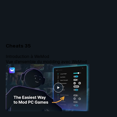
Cheats
35
Introduction à WeMod
Vue d’ensemble du modding avec WeMod