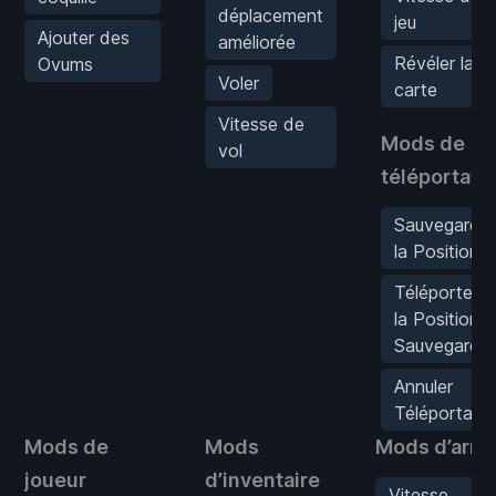
déplacement
jeu
Ajouter des
améliorée
Révéler la
Ovums
Voler
carte
Vitesse de
Mods de
vol
téléportati
Sauvegarder
la Position
Téléporter à
la Position
Sauvegardé
Annuler
Téléportatio
Mods de
Mods
Mods d’arm
joueur
d’inventaire
Vitesse