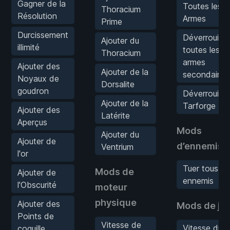
Gagner de la
Toutes les
Thoracium
Résolution
Armes
Prime
Durcissement
Déverrouiller
Ajouter du
illimité
toutes les
Thoracium
armes
Ajouter des
Ajouter de la
secondaires
Noyaux de
Dorsalite
goudron
Déverrouiller
Ajouter de la
Tarforge
Ajouter des
Latérite
Aperçus
Mods
Ajouter du
Ajouter de
d’ennemis
Ventrium
l'or
Tuer tous le
Mods de
Ajouter de
ennemis
l'Obscurité
moteur
physique
Ajouter des
Mods de je
Points de
Vitesse de
Vitesse du
coquille