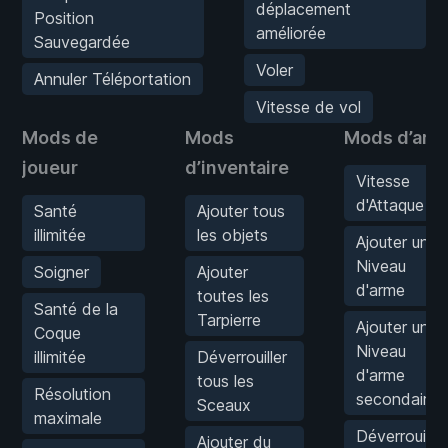
déplacement
Position
améliorée
Sauvegardée
Voler
Annuler Téléportation
Vitesse de vol
Mods de
Mods
Mods d’arm
joueur
d’inventaire
Vitesse
d'Attaque
Santé
Ajouter tous
illimitée
les objets
Ajouter un
Niveau
Soigner
Ajouter
d'arme
toutes les
Santé de la
Tarpierre
Ajouter un
Coque
Niveau
illimitée
Déverrouiller
d'arme
tous les
Résolution
secondaire
Sceaux
maximale
Déverrouiller
Ajouter du