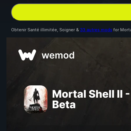
Obtenir Santé illimitée, Soigner &
33 autres mods
for
Morta