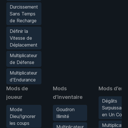
Durcissement
Sans Temps
de Recharge
Définir la
Vitesse de
Déplacement
Multiplicateur
de Défense
Multiplicateur
d'Endurance
Mods de
Mods
Mods d’enn
joueur
d’inventaire
Dégâts
Surpuissant
Mode
Goudron
en Un Coup
Dieu/Ignorer
Illimité
les coups
Multiplicate
Multiplicateur