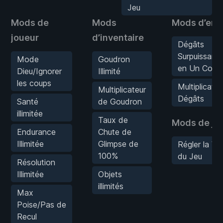
Jeu
Mods de
Mods
Mods d’enn
joueur
d’inventaire
Dégâts
Surpuissant
Mode
Goudron
en Un Coup
Dieu/Ignorer
Illimité
les coups
Multiplicate
Multiplicateur
Dégâts
Santé
de Goudron
illimitée
Taux de
Mods de je
Endurance
Chute de
Illimitée
Glimpse de
Régler la Vi
100%
du Jeu
Résolution
Illimitée
Objets
illimités
Max
Poise/Pas de
Recul