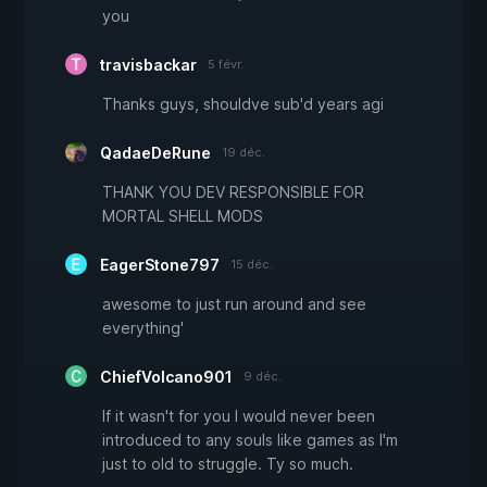
you
travisbackar
5 févr.
Thanks guys, shouldve sub'd years agi
QadaeDeRune
19 déc.
THANK YOU DEV RESPONSIBLE FOR
MORTAL SHELL MODS
EagerStone797
15 déc.
awesome to just run around and see
everything'
ChiefVolcano901
9 déc.
If it wasn't for you I would never been
introduced to any souls like games as I'm
just to old to struggle. Ty so much.