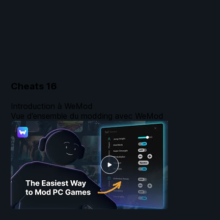
Cheats
16
Introduction à WeMod
Vue d’ensemble du modding avec WeMod