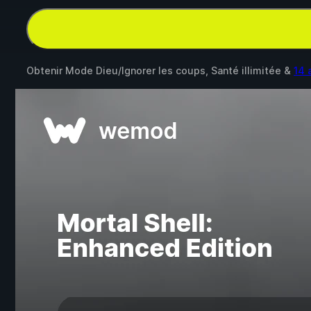
Obtenir Mode Dieu/Ignorer les coups, Santé illimitée &
14 