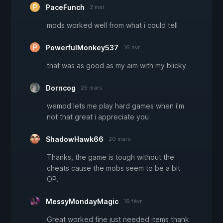
PaceFunch
2 mai
mods worked well from what i could tell
PowerfulMonkey537
16 avr.
that was as good as my aim with my blicky
Dorncog
25 mars
wemod lets me play hard games when i'm
not that great i appreciate you
ShadowHawk66
20 mars
Thanks, the game is tough without the
cheats cause the mobs seem to be a bit
OP.
MessyMondayMagic
19 févr.
Great worked fine just needed items thank