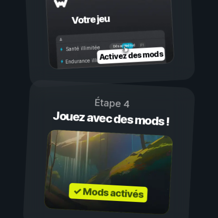
Votre jeu
Activé
Désactivé
Santé illimitée
Activez des mods
Endurance illimitée
Étape 4
Jouez avec des mods !
✓ Mods activés