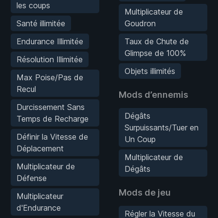
les coups
Multiplicateur de
Santé illimitée
Goudron
Endurance Illimitée
Taux de Chute de
Glimpse de 100%
Résolution Illimitée
Objets illimités
Max Poise/Pas de
Recul
Mods d’ennemis
Durcissement Sans
Dégâts
Temps de Recharge
Surpuissants/Tuer en
Définir la Vitesse de
Un Coup
Déplacement
Multiplicateur de
Multiplicateur de
Dégâts
Défense
Mods de jeu
Multiplicateur
d'Endurance
Régler la Vitesse du