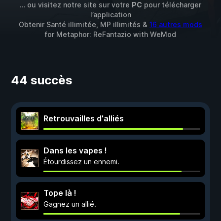
… ou visitez notre site sur votre
PC
pour télécharger
l’application
Obtenir Santé illimitée, MP illimités &
16 autres mods
for
Metaphor: ReFantazio
with
WeMod
44 succès
Retrouvailles d'alliés
Dans les vapes !
Étourdissez un ennemi.
Tope là !
Gagnez un allié.