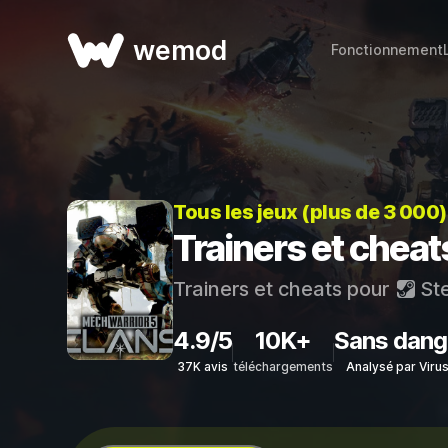
wemod
Fonctionnement
Tous les jeux (plus de 3 000
Trainers et chea
Trainers et cheats pour
St
4.9/5
10K+
Sans dang
37K avis
téléchargements
Analysé par Viru