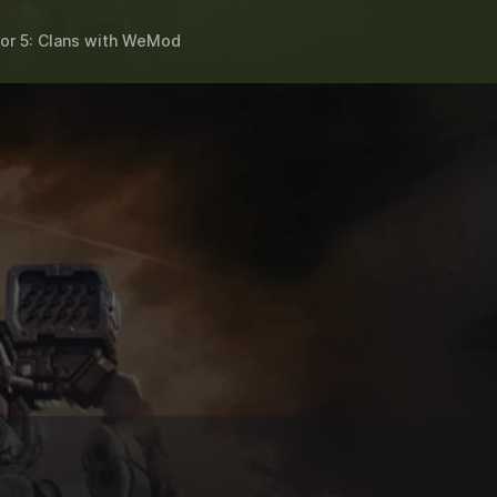
r 5: Clans
with
WeMod