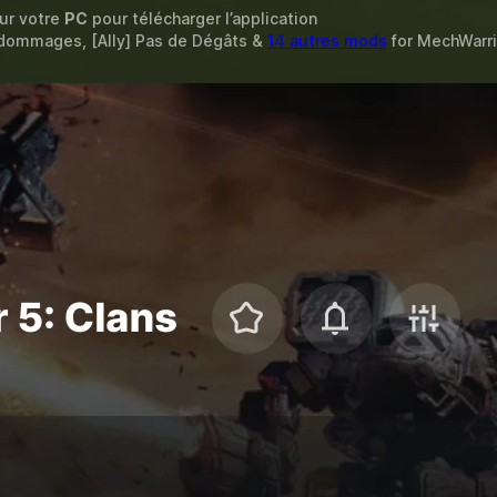
sur votre
PC
pour télécharger l’application
 dommages, [Ally] Pas de Dégâts &
14 autres mods
for
MechWarrio