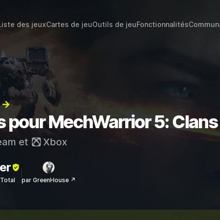
Liste des jeux
Cartes de jeu
Outils de jeu
Fonctionnalités
Commun
) →
ts pour MechWarrior 5: Clans
eam
et
Xbox
er
sTotal
par GreenHouse ↗