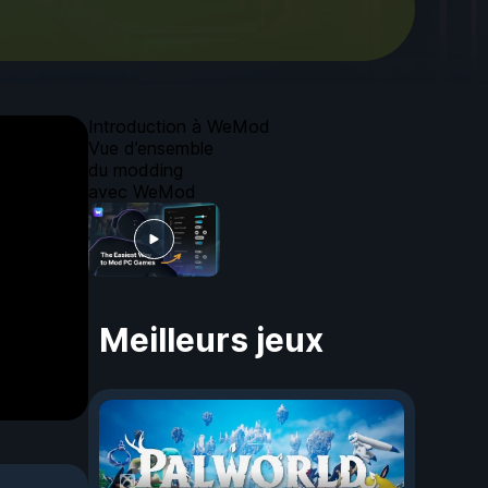
Introduction à WeMod
Vue d’ensemble
du modding
avec WeMod
Meilleurs jeux