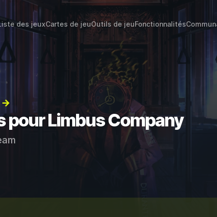
Liste des jeux
Cartes de jeu
Outils de jeu
Fonctionnalités
Commun
) →
ts pour Limbus Company
eam