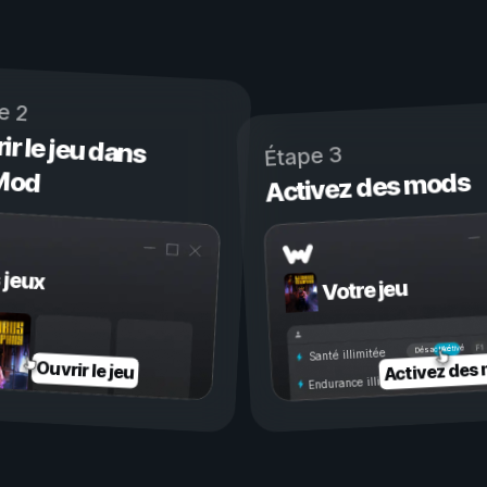
e 2
ir le jeu dans
Étape 3
Mod
Activez des mods
 jeux
Votre jeu
Activé
Désactivé
Santé illimitée
Activez des
Ouvrir le jeu
Endurance illimitée