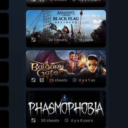
il y a
30 cheats
10 jours
25 cheats
il y a 1 an
20 cheats
il y a 8 jours