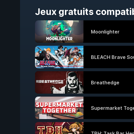
Jeux gratuits compat
Moonlighter
BLEACH Brave So
Breathedge
Supermarket Tog
TBH: Task Bar He