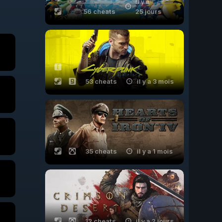
il y a
56 cheats
25 jours
53 cheats
il y a 3 mois
35 cheats
il y a 1 mois
12 cheats
il y a 2 jours