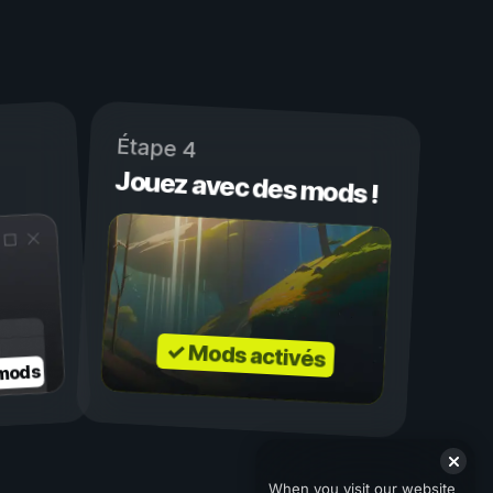
Étape 4
Jouez avec des mods !
✓ Mods activés
 mods
When you visit our website