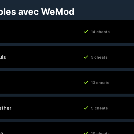
ibles avec WeMod
14 cheats
uls
5 cheats
13 cheats
ether
9 cheats
ro
10 cheats