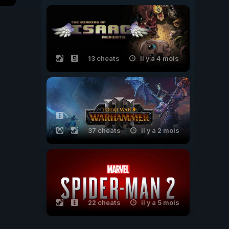
13 cheats
il y a 4 mois
37 cheats
il y a 2 mois
22 cheats
il y a 5 mois