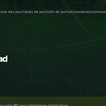
Liste des jeux
Cartes de jeu
Outils de jeu
Fonctionnalités
Commun
ad
sur votre
PC
pour télécharger l’application