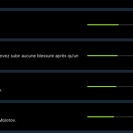
evez subir aucune blessure après qu'un
n.
 Molotov.