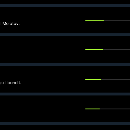
il Molotov.
.
'il bondit.