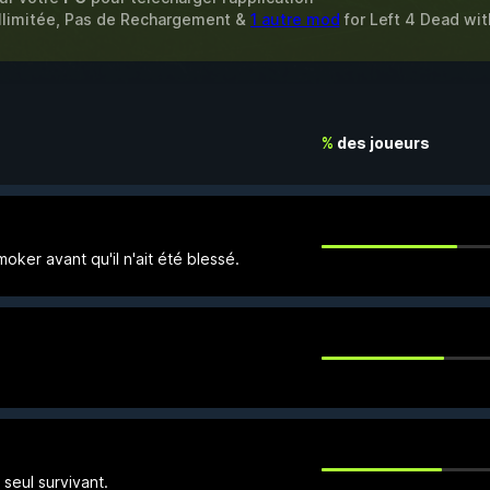
illimitée, Pas de Rechargement &
1 autre mod
for
Left 4 Dead
wit
%
des joueurs
oker avant qu'il n'ait été blessé.
 seul survivant.