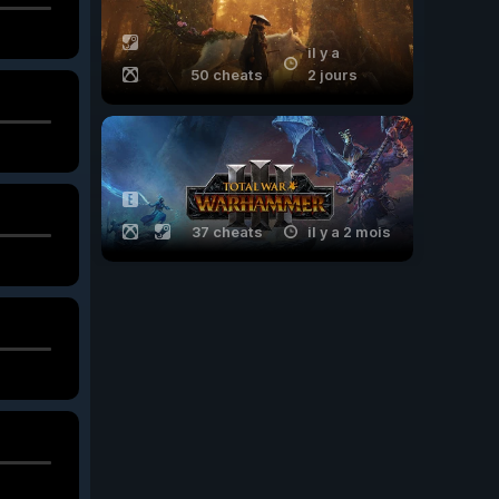
il y a
50 cheats
2 jours
37 cheats
il y a 2 mois