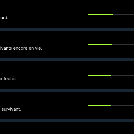
card.
vants encore en vie.
infectés.
 survivant.