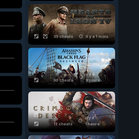
35 cheats
il y a 1 mois
il y a
30 cheats
8 jours
il y a
12 cheats
1 heure