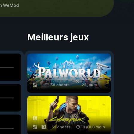
h
WeMod
Meilleurs jeux
il y a
56 cheats
22 jours
53 cheats
il y a 3 mois