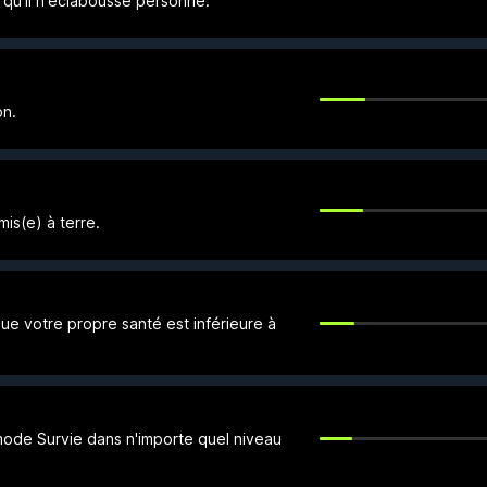
qu'il n'éclabousse personne.
on.
is(e) à terre.
e votre propre santé est inférieure à
ode Survie dans n'importe quel niveau