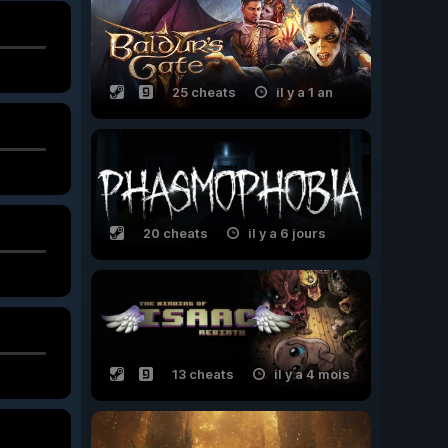
25 cheats
il y a 1 an
20 cheats
il y a 6 jours
13 cheats
il y a 4 mois