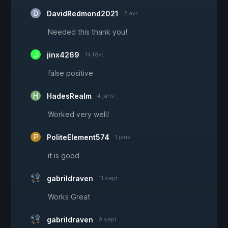
DavidRedmond2021
2 avr.
Needed this thank you!
jinx4269
14 févr.
false positive
HadesRealm
4 janv.
Worked very well!
PoliteElement574
1 janv.
it is good
gabrildraven
11 sept.
Works Great
gabrildraven
9 sept.