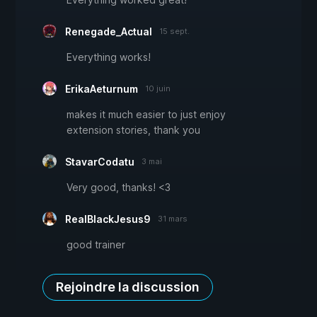
Renegade_Actual
15 sept.
Everything works!
ErikaAeturnum
10 juin
makes it much easier to just enjoy
extension stories, thank you
StavarCodatu
3 mai
Very good, thanks! <3
RealBlackJesus9
31 mars
good trainer
Rejoindre la discussion