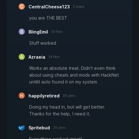
CentralCheese123
2 mars
you are THE BEST
BlingEmil
13 févr.
Stuff worked
Azraeia
13 févr.
Works an absolute treat. Didn't even think
about using cheats and mods with HackNet
untilit auto found it on my system
happilyretired
25 janv.
Doing my head in, but will get better.
Thanks for the help, I need it.
Spritebud
25 janv.
Everything worked great!