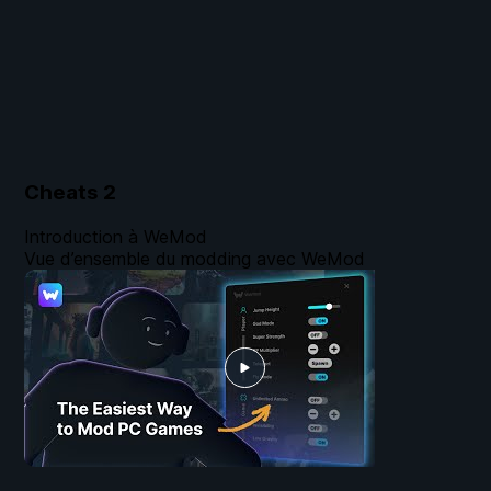
Cheats
2
Introduction à WeMod
Vue d’ensemble du modding avec WeMod