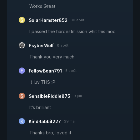
Works Great
SolarHamster852
30 août
I passed the hardestmission whit this mod
PsyberWolf
8 août
Thank you very much!
FellowBean791
5 août
:) luv THS :P
SensibleRiddle875
9 juil.
It's brilliant
KindRabbit227
29 mai
Thanks bro, loved it