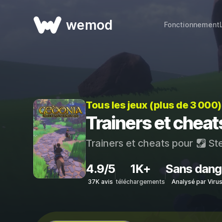
wemod
Fonctionnement
Tous les jeux (plus de 3 000
Trainers et chea
Trainers et cheats pour
St
4.9/5
1K+
Sans dang
37K avis
téléchargements
Analysé par Viru