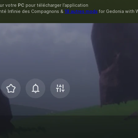
sur votre
PC
pour télécharger l’application
Santé Infinie des Compagnons &
18 autres mods
for
Gedonia
with