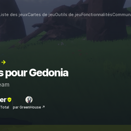
Liste des jeux
Cartes de jeu
Outils de jeu
Fonctionnalités
Commun
) →
ts pour Gedonia
eam
er
sTotal
par GreenHouse ↗