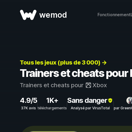
wemod
Fonctionnement
Tous les jeux (plus de 3 000) →
Trainers et cheats pour
Trainers et cheats pour
Xbox
4.9/5
1K+
Sans danger
37K avis
téléchargements
Analysé par VirusTotal
par Green