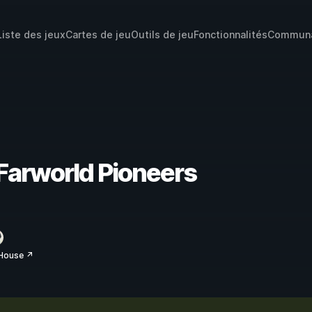
Liste des jeux
Cartes de jeu
Outils de jeu
Fonctionnalités
Commun
 Farworld Pioneers
House ↗