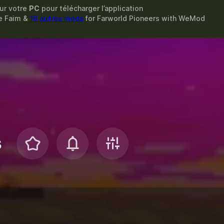
sur votre
PC
pour télécharger l’application
de Faim &
16 autres mods
for
Farworld Pioneers
with
WeMod