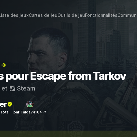
Liste des jeux
Cartes de jeu
Outils de jeu
Fonctionnalités
Commun
) →
ts pour Escape from Tarkov
et
Steam
er
sTotal
par Taiga74164 ↗