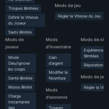
Mods de jeu
Troupes illimitées
Régler la Vitesse du Jeu
Définir la Vitesse
du Joueur
Sauts illimités
Mods de
Mods
Mods de stat
joueur
d’inventaire
Expérience/Co
Illimitées
Mode
Gain
Dieu/Ignorer
d’argent
Réputation M
les coups
Modifier la
Mods de jeu
Santé illimitée
Nourriture
Musou illimité
Régler la Vite
Mods
Charge
d’ennemis
Instantanée
des
Troupes