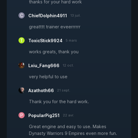
thanks for your hard work
ChiefDolphin4911
13 juil.
greatttt trainer eveerrrrrr
ToxicStick9924
5 mars
works greats, thank you
Lxiu_Fang666
12 oct.
very helpful to use
Azathoth66
21 sept.
Thank you for the hard work.
PopularPig251
22 avr.
Great engine and easy to use. Makes
Dynasty Warriors 9 Empires even more fun.