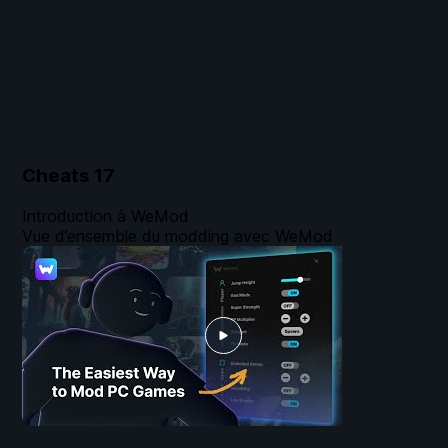
Cheats
17
Introduction à WeMod
Vue d’ensemble du modding avec WeMod