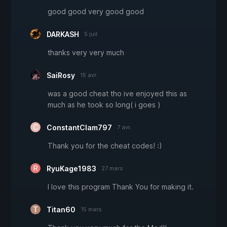
good good very good good
DARKASH
5 juil.
thanks very very much
SaiRosy
15 avr.
was a good cheat tho ive enjoyed this as
much as he took so long( i goes )
ConstantClam797
7 avr.
Thank you for the cheat codes! :)
RyuKage1983
27 mars
I love this program Thank You for making it.
Titan60
15 mars