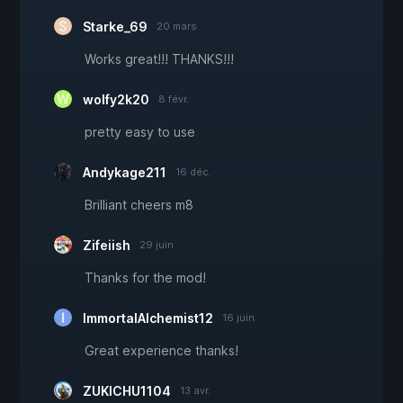
Starke_69
20 mars
Works great!!! THANKS!!!
wolfy2k20
8 févr.
pretty easy to use
Andykage211
16 déc.
Brilliant cheers m8
Zifeiish
29 juin
Thanks for the mod!
ImmortalAlchemist12
16 juin
Great experience thanks!
ZUKICHU1104
13 avr.