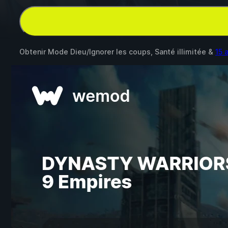
Obtenir Mode Dieu/Ignorer les coups, Santé illimitée &
15 