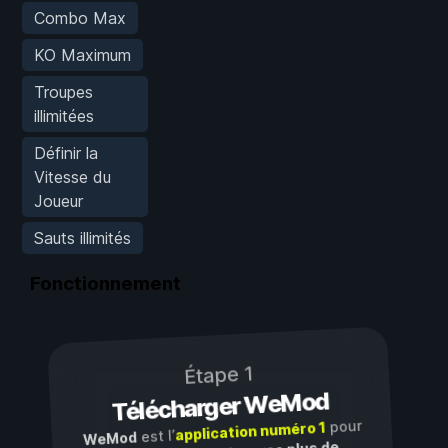
Combo Max
KO Maximum
Troupes
illimitées
Définir la
Vitesse du
Joueur
Sauts illimités
Fonctionnement
Étape 1
Télécharger WeMod
pour
application numéro 1
est l’
WeMod