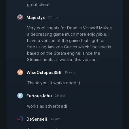
great cheats
Majestyx
27 nov.
Very cool cheats for Dead in Vinland! Makes
a depressing game much more enjoyable. I
have a version of the game that I got for
free using Amazon Games which I believe is
based on the Steam engine, since the
Steam cheats all work in this version.
WiseOctopus356
19 nov.
Thank you, it works good :)
FuriousJehu
29 oct.
works as advertised!
DeSenseii
30 avr.