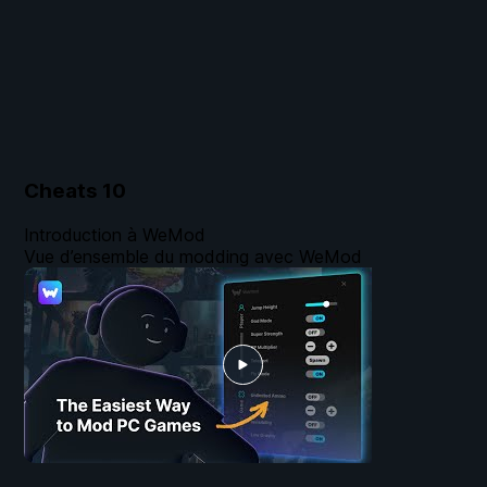
Cheats
10
Introduction à WeMod
Vue d’ensemble du modding avec WeMod