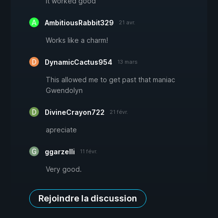
it worked good
AmbitiousRabbit329
21 avr.
Works like a charm!
DynamicCactus954
13 mars
This allowed me to get past that maniac
Gwendolyn
DivineCrayon722
21 févr.
apreciate
ggarzelli
11 févr.
Very good.
Rejoindre la discussion