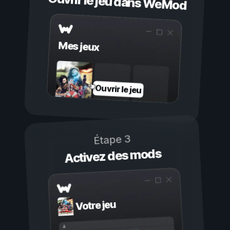
Ouvrir le jeu dans WeMod
Mes jeux
Ouvrir le jeu
Étape 3
Activez des mods
Votre jeu