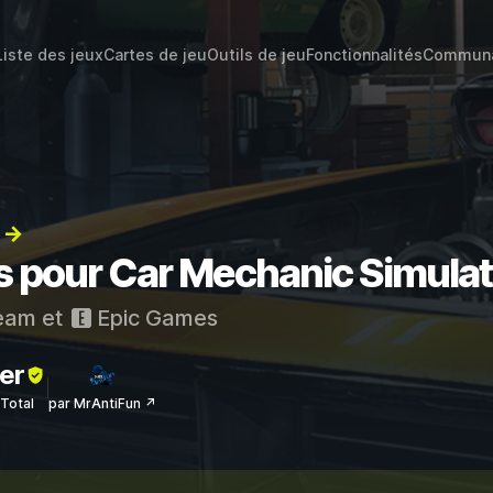
Liste des jeux
Cartes de jeu
Outils de jeu
Fonctionnalités
Commun
) →
ts pour Car Mechanic Simula
eam
et
Epic Games
er
sTotal
par MrAntiFun ↗