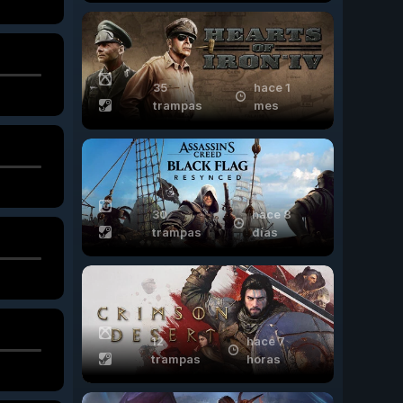
35
hace 1
trampas
mes
30
hace 8
trampas
días
12
hace 7
trampas
horas