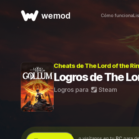
wemod
Cómo funciona
Li
Cheats de The Lord of the Ri
Logros de The Lor
Logros para
Steam
...o visítanos en tu
PC
para de