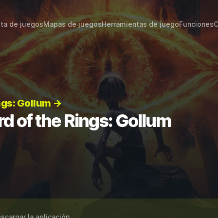
sta de juegos
Mapas de juegos
Herramientas de juego
Funciones
C
ngs: Gollum →
d of the Rings: Gollum
scargar la aplicación