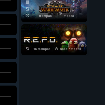
37
hace 2
trampas
meses
16 trampas
hace 7 meses