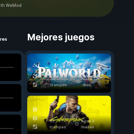
th
WeMod
Mejores juegos
ores
56
hace 22
trampas
días
53
hace 3
trampas
meses