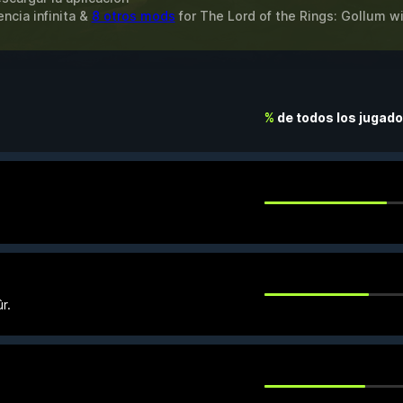
encia infinita &
8 otros mods
for
The Lord of the Rings: Gollum
wi
%
de todos los jugad
r.