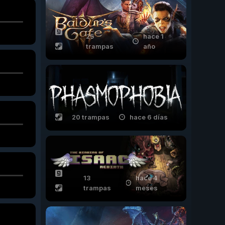
25
hace 1
trampas
año
20 trampas
hace 6 días
13
hace 4
trampas
meses