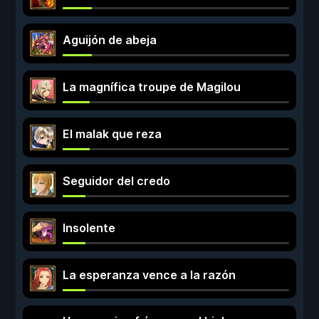
Aguijón de abeja
La magnífica troupe de Magilou
El malak que reza
Seguidor del credo
Insolente
La esperanza vence a la razón