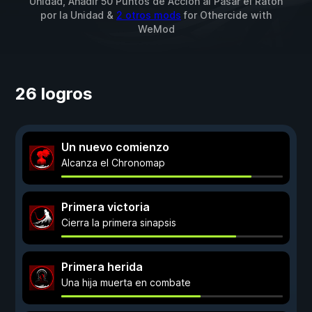
Unidad, Añadir 50 Puntos de Acción al Pasar el Ratón
por la Unidad &
2 otros mods
for
Othercide
with
WeMod
26 logros
Un nuevo comienzo
Alcanza el Chronomap
Primera victoria
Cierra la primera sinapsis
Primera herida
Una hija muerta en combate