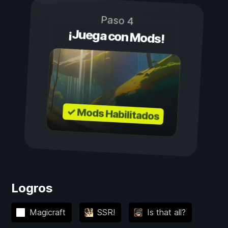
Paso 4
¡Juega con Mods!
✓ Mods Habilitados
Logros
Magicraft
SSR!
Is that all?