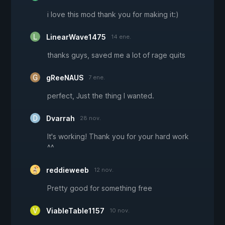
i love this mod thank you for making it:)
LinearWave1475
14 ene.
thanks guys, saved me a lot of rage quits
gReeNAUS
7 ene.
perfect, Just the thing I wanted.
Dvarrah
28 nov.
It's working! Thank you for your hard work
^^
reddieweeb
12 nov.
Pretty good for something free
ViableTable1157
10 nov.