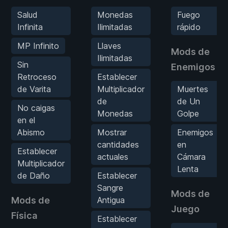
Salud
Monedas
Fuego
Infinita
Ilimitadas
rápido
MP Infinito
Llaves
Mods de
Ilimitadas
Sin
Enemigos
Retroceso
Establecer
de Varita
Multiplicador
Muertes
de
de Un
No caigas
Monedas
Golpe
en el
Abismo
Mostrar
Enemigos
cantidades
en
Establecer
actuales
Cámara
Multiplicador
Lenta
de Daño
Establecer
Sangre
Mods de
Mods de
Antigua
Juego
Física
Establecer