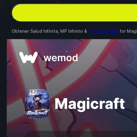
Obtener Salud Infinita, MP Infinito &
17 otros mods
for
Magi