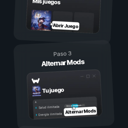
Mis juegos
Abrir Juego
Paso 3
Alternar Mods
Tu juego
Activado
Desactivado
Salud ilimitada
Alternar Mods
Energía ilimitada