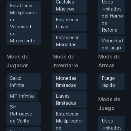
Cristales
Usos
Establecer
Mágicos
ilimitados
Multiplicador
del Horno
de
Establecer
de
Velocidad
Llaves
Reforja
de
Establecer
Movimiento
Velocidad
Monedas
del juego
Mods de
Mods de
Mods de
Jugador
Inventario
Armas
Salud
Monedas
Fuego
Infinita
Ilimitadas
rápido
MP Infinito
Llaves
Mods de
Ilimitadas
Sin
Juego
Retroceso
Establecer
de Varita
Multiplicador
Usos
de
ilimitados