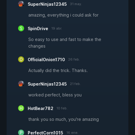
SuperNinjas12345
31 may.
amazing, everything i could ask for
SpinDrive
19 abr.
So easy to use and fast to make the
changes
OfficialOnion1710
26 feb.
Actually did the trick. Thanks.
SuperNinjas12345
21 feb.
worked perfect, bless you
HotBear782
10 feb.
thank you so much, you're amazing
PerfectCorn1015
16 ene.