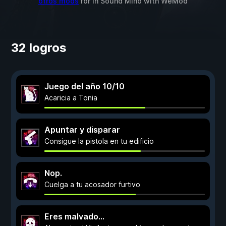
otros mods
for
In Sound Mind
with
WeMod
32 logros
Juego del año 10/10
Acaricia a Tonia
Apuntar y disparar
Consigue la pistola en tu edificio
Nop.
Cuelga a tu acosador furtivo
Eres malvado...