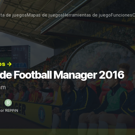
sta de juegos
Mapas de juegos
Herramientas de juego
Funciones
C
os →
s de Football Manager 2016
am
or REPPiN