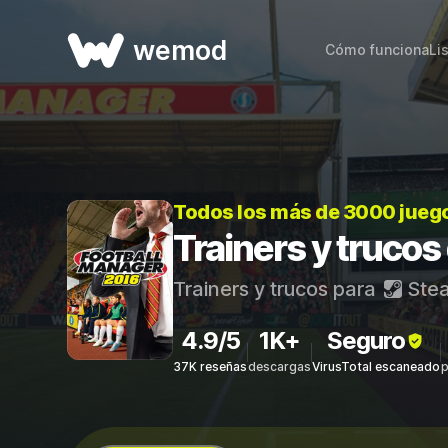
wemod
Cómo funciona
Li
Todos los más de 3000 jueg
Trainers y truco
Trainers y trucos para
Ste
4.9/5
1K+
Seguro
37K reseñas
descargas
VirusTotal escaneado
p